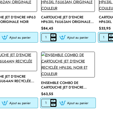
E JET D'ENCRE HP63
CARTOUCHE JET D'ENCRE
CARTOUC
ORIGINALE NOIR
HP63XL F6U63AN ORIGINALE
HP63XL
COULEUR
COULEU
$84,45
$33,95
Ajout au panier
Ajout au panier
E
CARTOUCHE
CARTOU
JET
JET
D'ENCRE
D'ENCRE
HP63XL
HP63XL
F6U63AN
F6U63AN
ORIGINALE
RECYCLÉ
COULEUR
COULEUR
E JET D'ENCRE
🔥 Bestseller
6U64AN RECYCLÉE
ENSEMBLE COMBO DE
CARTOUCHE JET D'ENCRE
RECYCLÉE HP63XL NOIR ET
$63,55
COULEUR
Ajout au panier
Ajout au panier
E
ENSEMBLE
COMBO
DE