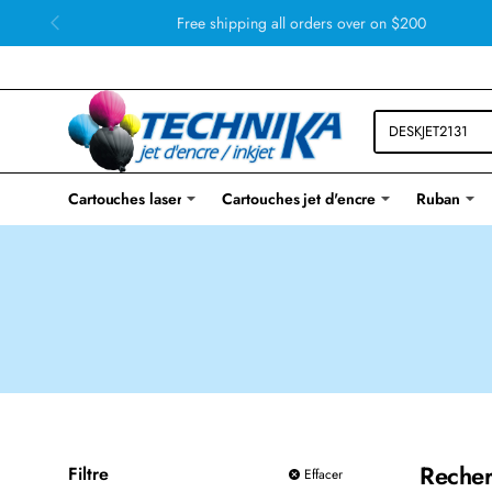
Free shipping all orders over on $200
Cartouches laser
Cartouches jet d'encre
Ruban
Recher
Filtre
Effacer