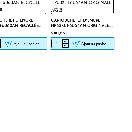
HE JET D'ENCRE
CARTOUCHE JET D'ENCRE
 F6U63AN RECYCLÉE
HP63XL F6U64AN ORIGINALE
R
NOIR
$80,65
Ajout au panier
Ajout au panier
CHE
CARTOUCHE
JET
D'ENCRE
HP63XL
F6U64AN
E
ORIGINALE
NOIR