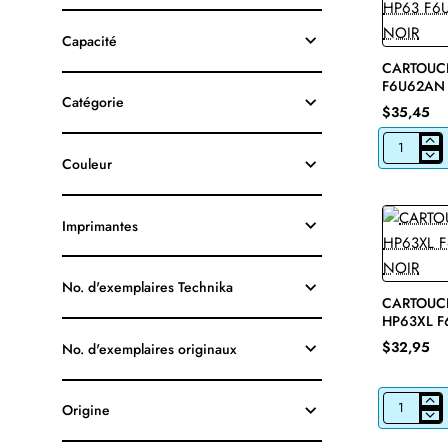
Capacité
CARTOUCH
F6U62AN 
Catégorie
$35,45
CARTOUCH
Couleur
JET
D'ENCRE
HP63
F6U62AN
Imprimantes
ORIGINALE
NOIR
No. d'exemplaires Technika
CARTOUCH
HP63XL F
NOIR
$32,95
No. d'exemplaires originaux
Origine
CARTOUCH
JET
D'ENCRE