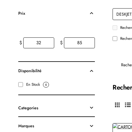
Prix
Recherc
Recherc
$
$
Reche
Disponibilité
En Stock
6
Recher
Categories
Marques