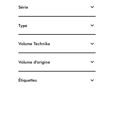
HP63XL
Série
F6U64AN
RECYCLÉE
NOIR
Type
Volume Technika
Volume d'origine
Étiquettes