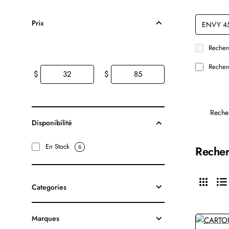
Prix
Recherc
Recherc
$
$
Reche
Disponibilité
En Stock
6
Recher
Categories
Marques