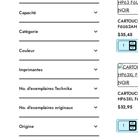
Capacité
CARTOUCH
F6U62AN 
Catégorie
$35,45
CARTOUCH
Couleur
JET
D'ENCRE
HP63
F6U62AN
Imprimantes
ORIGINALE
NOIR
No. d'exemplaires Technika
CARTOUCH
HP63XL F
NOIR
$32,95
No. d'exemplaires originaux
Origine
CARTOUCH
JET
D'ENCRE