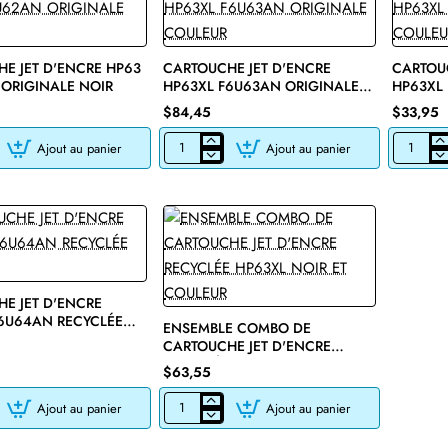
E JET D'ENCRE HP63
CARTOUCHE JET D'ENCRE
CARTOUC
ORIGINALE NOIR
HP63XL F6U63AN ORIGINALE
HP63XL
COULEUR
COULEU
$84,45
$33,95
Ajout au panier
Ajout au panier
E
CARTOUCHE
CARTOU
JET
JET
D'ENCRE
D'ENCRE
HP63XL
HP63XL
F6U63AN
F6U63AN
ORIGINALE
RECYCLÉ
COULEUR
COULEUR
E JET D'ENCRE
🔥 Bestseller
6U64AN RECYCLÉE
ENSEMBLE COMBO DE
CARTOUCHE JET D'ENCRE
RECYCLÉE HP63XL NOIR ET
$63,55
COULEUR
Ajout au panier
Ajout au panier
E
ENSEMBLE
COMBO
DE