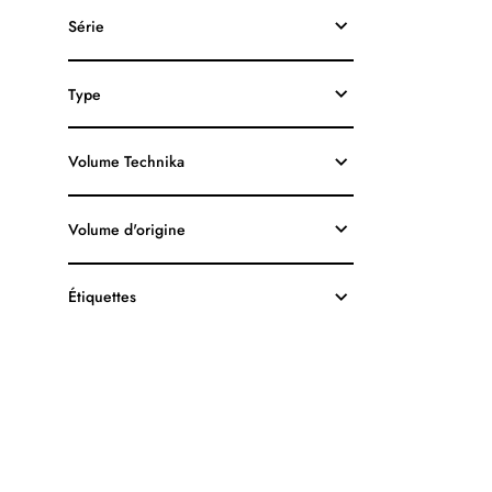
HP63XL
Série
F6U64AN
RECYCLÉE
NOIR
Type
Volume Technika
Volume d'origine
Étiquettes