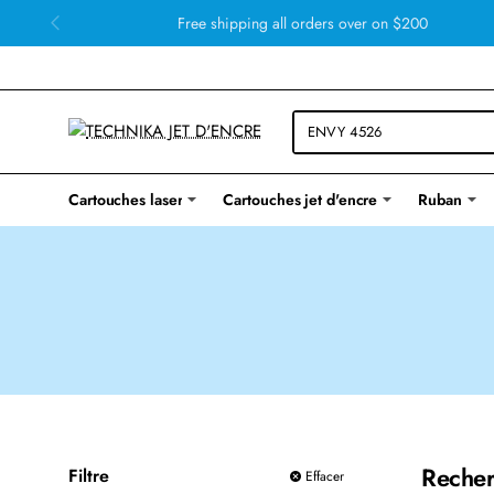
Free shipping all orders over on $200
Cartouches laser
Cartouches jet d'encre
Ruban
Recher
Filtre
Effacer