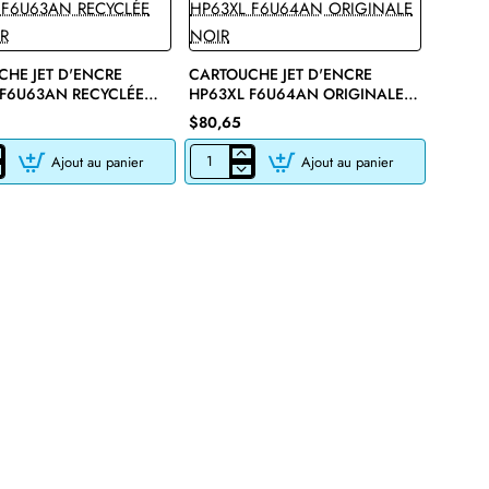
HE JET D'ENCRE
CARTOUCHE JET D'ENCRE
 F6U63AN RECYCLÉE
HP63XL F6U64AN ORIGINALE
R
NOIR
$80,65
Ajout au panier
Ajout au panier
CHE
CARTOUCHE
JET
D'ENCRE
HP63XL
F6U64AN
E
ORIGINALE
NOIR