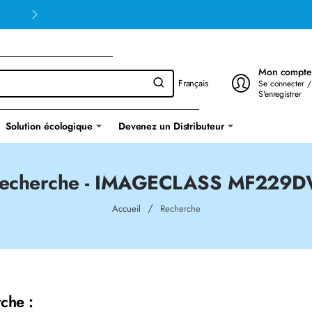
Mon compte
Français
Se connecter /
S'enregistrer
Solution écologique
Devenez un Distributeur
echerche - IMAGECLASS MF229
home
Accueil
Recherche
che :