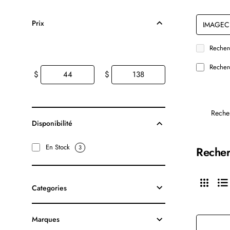
Prix
Recherc
Recherc
$
$
Reche
Disponibilité
En Stock
3
Recher
Categories
Marques