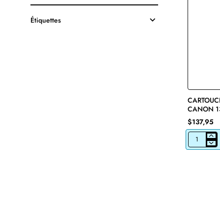
Étiquettes
CARTOUCH
CANON 1
ORIGINAL
$137,95
CARTOUCH
DE
TONER
LASER
CANON
137
9435B001
ORIGINALE
NOIR