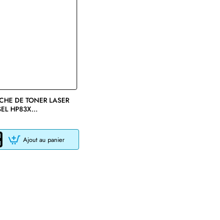
CHE DE TONER LASER
EL HP83X
/CANON 137
IBLE NOIR
Ajout au panier
CHE
EL
/CANON
BLE