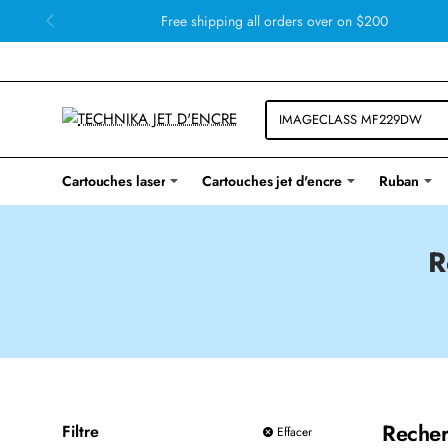
Free shipping all orders over on $200
Cartouches laser
Cartouches jet d'encre
Ruban
R
Recher
Filtre
Effacer