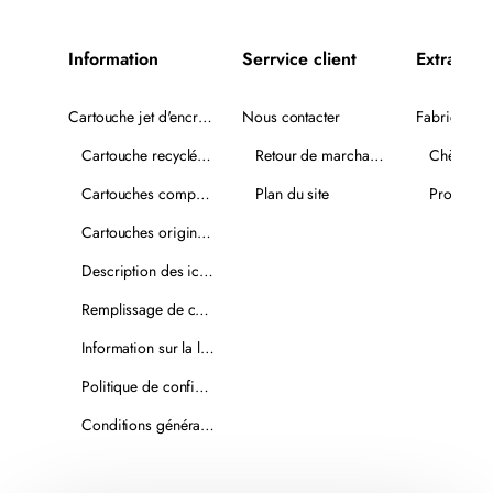
Information
Serrvice client
Extra
Cartouche jet d'encre recyclée
Nous contacter
Fabricants
Cartouche recyclée PLUS
Retour de marchandise
Chèques-
Cartouches compatibles
Plan du site
Promotio
Cartouches originales
Description des icônes
Remplissage de cartouches
Information sur la livraison
Politique de confidentialité
Conditions générales de vente