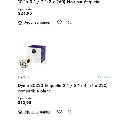
10'' x 3 1 / 2'' (2 x 260) Noir sur étiquette
blanche
à partir de
$24,95
Ajout au panier
DYMO
En stock
Dymo 30323 Étiquette 2 1 / 8'' x 4'' (1 x 220)
compatible blanc
à partir de
$12,95
Ajout au panier