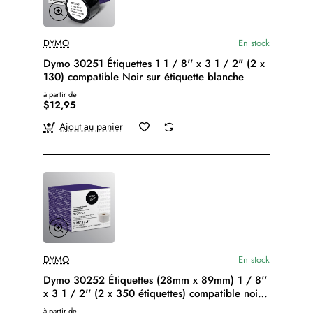
DYMO
En stock
Dymo 30251 Étiquettes 1 1 / 8'' x 3 1 / 2" (2 x
130) compatible Noir sur étiquette blanche
à partir de
$12,95
Ajout au panier
DYMO
En stock
Dymo 30252 Étiquettes (28mm x 89mm) 1 / 8''
x 3 1 / 2'' (2 x 350 étiquettes) compatible noir
sur blanc.
à partir de