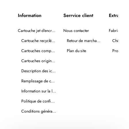
Information
Serrvice client
Extra
Cartouche jet d'encre recyclée
Nous contacter
Fabricants
Cartouche recyclée PLUS
Retour de marchandise
Chèques-
Cartouches compatibles
Plan du site
Promotio
Cartouches originales
Description des icônes
Remplissage de cartouches
Information sur la livraison
Politique de confidentialité
Conditions générales de vente