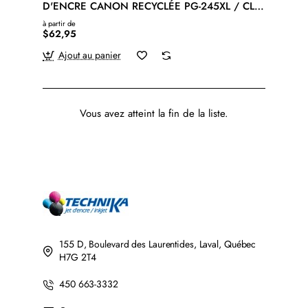
D'ENCRE CANON RECYCLÉE PG-245XL / CL-
246XL NOIR ET COULEUR
à partir de
$62,95
Ajout au panier
Vous avez atteint la fin de la liste.
155 D, Boulevard des Laurentides, Laval, Québec
H7G 2T4
450 663-3332