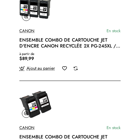
CANON
En stock
ENSEMBLE COMBO DE CARTOUCHE JET
D'ENCRE CANON RECYCLÉE 2X PG-245XL /
1X CL-246XL NOIR ET COULEUR
à partir de
$89,99
Ajout au panier
CANON
En stock
ENSEMBLE COMBO DE CARTOUCHE JET