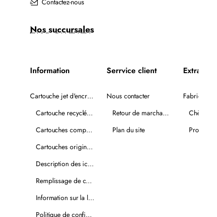
Contactez-nous
Nos succursales
Information
Serrvice client
Extra
Cartouche jet d'encre recyclée
Nous contacter
Fabricants
Cartouche recyclée PLUS
Retour de marchandise
Chèques-
Cartouches compatibles
Plan du site
Promotio
Cartouches originales
Description des icônes
Remplissage de cartouches
Information sur la livraison
Politique de confidentialité