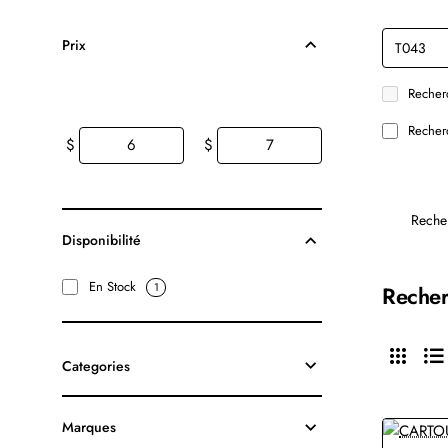
Prix
Recherc
Recherc
$
$
Reche
Disponibilité
En Stock
1
Recher
Categories
Marques