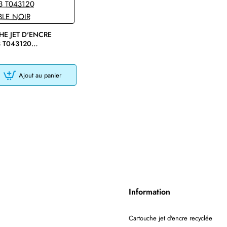
E JET D'ENCRE
 T043120
LE NOIR
Ajout au panier
E
LE
Information
Cartouche jet d'encre recyclée