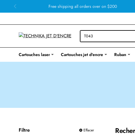
Free shipping all orders over on $200
Cartouches laser
Cartouches jet d'encre
Ruban
Recher
Filtre
Effacer