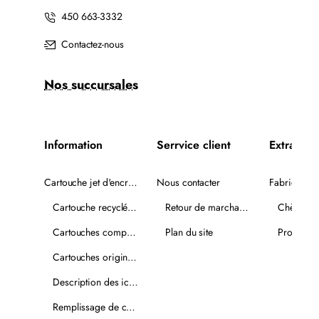
450 663-3332
Contactez-nous
Nos succursales
Information
Serrvice client
Extra
Cartouche jet d'encre recyclée
Nous contacter
Fabricants
Cartouche recyclée PLUS
Retour de marchandise
Chèques-
Cartouches compatibles
Plan du site
Promotio
Cartouches originales
Description des icônes
Remplissage de cartouches