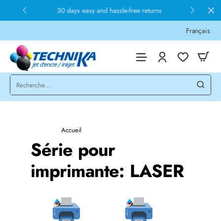
30 days easy and hassle-free returns
Français
home
Accueil
Série pour
imprimante: LASER