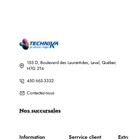
JET
DE
D'ENCRE
TONER
BROTHER
LASER
LC201BK/LC203BK
BROTHER
XL
TN760
COMPATIBLE
COMPATIBLE
NOIR
NOIR
AVEC
CHIP
155 D, Boulevard des Laurentides, Laval, Québec
H7G 2T4
450 663-3332
Contactez-nous
Nos succursales
Information
Serrvice client
Extra