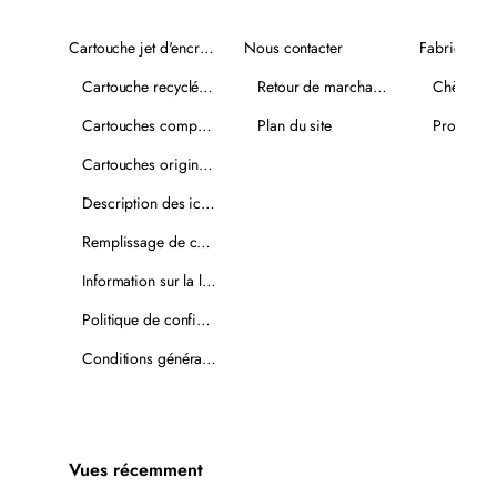
Cartouche jet d'encre recyclée
Nous contacter
Fabricants
Cartouche recyclée PLUS
Retour de marchandise
Chèques-
Cartouches compatibles
Plan du site
Promotio
Cartouches originales
Description des icônes
Remplissage de cartouches
Information sur la livraison
Politique de confidentialité
Conditions générales de vente
Vues récemment