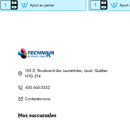
Ajout au panier
Ajout 
CARTOUCHE
CARTOUCHE
JET
DE
D'ENCRE
TONER
BROTHER
LASER
LC201BK/LC203BK
BROTHER
XL
TN760
COMPATIBLE
COMPATIBLE
NOIR
NOIR
AVEC
CHIP
155 D, Boulevard des Laurentides, Laval, Québec
H7G 2T4
450 663-3332
Contactez-nous
Nos succursales