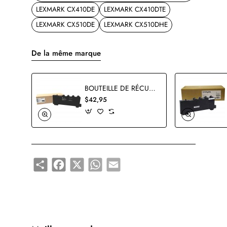
LEXMARK CX410DE
LEXMARK CX410DTE
LEXMARK CX510DE
LEXMARK CX510DHE
De la même marque
BOUTEILLE DE RÉCUPÉRATION DE TONER USAGÉ LEXMARK 78C0W00 ORIGINALE
$42,95
Share
Facebook
X
WhatsApp
Email