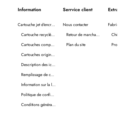
Information
Serrvice client
Extra
Cartouche jet d'encre recyclée
Nous contacter
Fabricants
Cartouche recyclée PLUS
Retour de marchandise
Chèques-
Cartouches compatibles
Plan du site
Promotio
Cartouches originales
Description des icônes
Remplissage de cartouches
Information sur la livraison
Politique de confidentialité
Conditions générales de vente