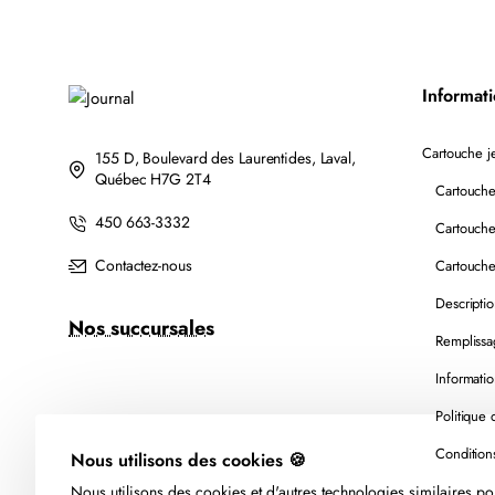
AVEC
CHIP
Informat
Cartouche je
155 D, Boulevard des Laurentides, Laval,
Québec H7G 2T4
Cartouche
450 663-3332
Cartouche
Contactez-nous
Cartouche
Descripti
Nos succursales
Remplissa
Informatio
Politique 
Nous utilisons des cookies 🍪
Nous utilisons des cookies et d'autres technologies similaires pou