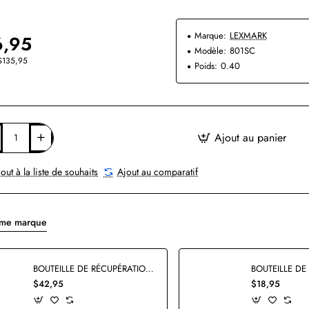
Marque:
LEXMARK
6,95
Modèle:
801SC
 $135,95
Poids:
0.40
Ajout au panier
out à la liste de souhaits
Ajout au comparatif
ême marque
BOUTEILLE DE RÉCUPÉRATION DE TONER USAGÉ LEXMARK 78C0W00 ORIGINALE
$42,95
$18,95