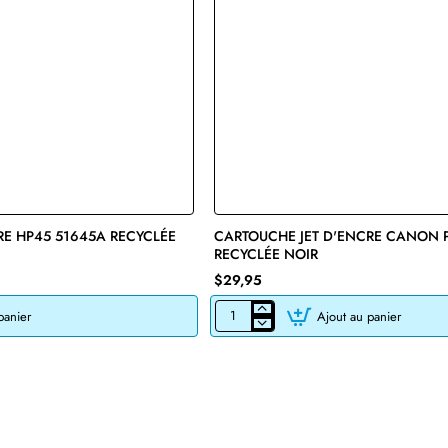
RE HP45 51645A RECYCLÉE
🔥 Bestseller
CARTOUCHE JET D'ENCRE CANON 
RECYCLÉE NOIR
$29,95
panier
Ajout au panier
CARTOUCHE
JET
D'ENCRE
CANON
PG-
245XL
RECYCLÉE
NOIR