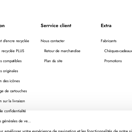
ion
Serrvice client
Extra
t d'encre recyclée
Nous contacter
Fabricants
 recyclée PLUS
Retour de marchandise
Chèques-cadeau
s compatibles
Plan du site
Promotions
s originales
on des icônes
ge de cartouches
n sur la livraison
de confidentialité
Conditions générales de vente
r améliorer votre expérience de navigation et les fonctionnalités de notre si