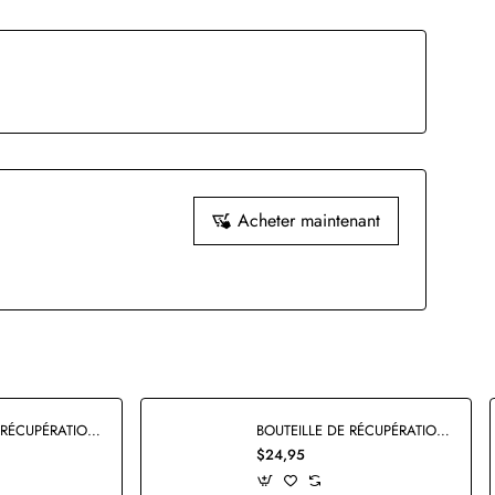
Acheter maintenant
BOUTEILLE DE RÉCUPÉRATION DE TONER USAGÉ LEXMARK C540X75G ORIGINALE
BOUTEILLE DE RÉCUPÉRATION DE TONER USAGÉ LEXMARK C734X77G ORIGINALE
$24,95