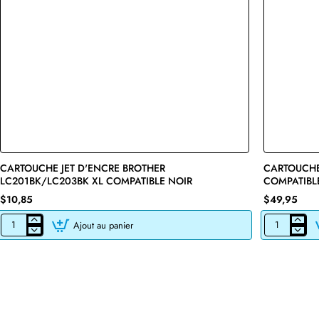
CARTOUCHE JET D'ENCRE BROTHER
🔥 Bestseller
CARTOUCHE
LC201BK/LC203BK XL COMPATIBLE NOIR
COMPATIBL
$10,85
$49,95
Ajout au panier
CARTOUCHE
CARTOUCHE
JET
DE
D'ENCRE
TONER
BROTHER
LASER
LC201BK/LC203BK
BROTHER
XL
TN760
COMPATIBLE
COMPATIBLE
NOIR
NOIR