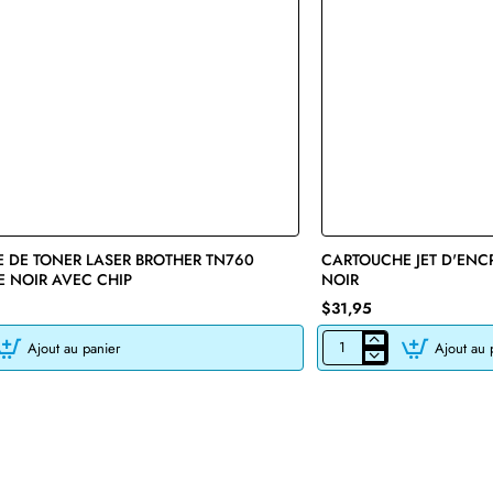
 DE TONER LASER BROTHER TN760
🔥 Bestseller
CARTOUCHE JET D'ENC
E NOIR AVEC CHIP
NOIR
$31,95
Ajout au panier
Ajout au 
CARTOUCHE
JET
D'ENCRE
HP45
51645A
RECYCLÉE
NOIR