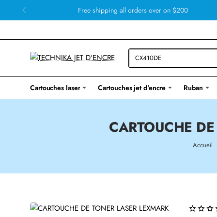
Free shipping all orders over on $200
Cartouches laser
Cartouches jet d'encre
Ruban
CARTOUCHE DE 
h
Accueil