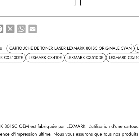
e
Facebook
X
WhatsApp
Email
s :
CARTOUCHE DE TONER LASER LEXMARK 801SC ORIGINALE CYAN
K CX410DTE
LEXMARK CX410E
LEXMARK CX510DE
LEXMARK CX51
ARK 801SC OEM est fabriquée par LEXMARK. L’utilisation d’une cartou
nce d'impression ultime. Nous vous assurons que tous nos produits 