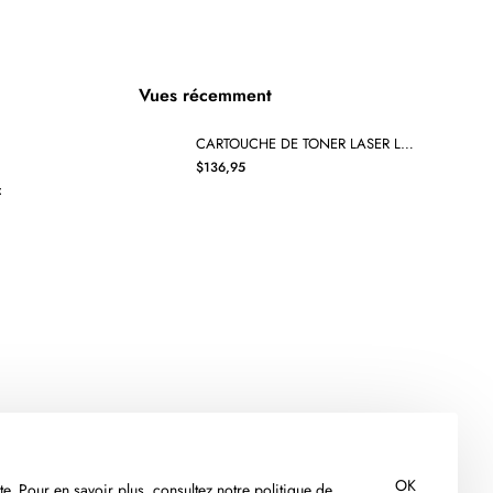
Vues récemment
CARTOUCHE DE TONER LASER LEXMARK 801SC ORIGINALE CYAN
$136,95
x
OK
te. Pour en savoir plus, consultez notre politique de