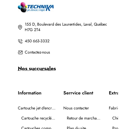
AVEC
CHIP
155 D, Boulevard des Laurentides, Laval, Québec
H7G 2T4
450 663-3332
Contactez-nous
Nos succursales
Information
Serrvice client
Extra
Cartouche jet d'encre recyclée
Nous contacter
Fabricants
Cartouche recyclée PLUS
Retour de marchandise
Chèques-
Cartouches compatibles
Plan du site
Promotio