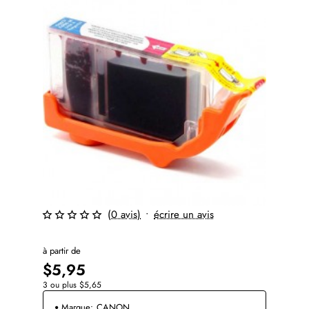
(0 avis)
•
écrire un avis
⭐️ Top Brand
à partir de
$5,95
3 ou plus $5,65
Marque:
CANON