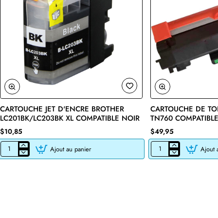
CARTOUCHE JET D'ENCRE BROTHER
CARTOUCHE DE TO
🔥 Bestseller
LC201BK/LC203BK XL COMPATIBLE NOIR
TN760 COMPATIBLE
$10,85
$49,95
Ajout au panier
Ajout 
CARTOUCHE
CARTOUCHE
JET
DE
D'ENCRE
TONER
BROTHER
LASER
LC201BK/LC203BK
BROTHER
XL
TN760
COMPATIBLE
COMPATIBLE
NOIR
NOIR