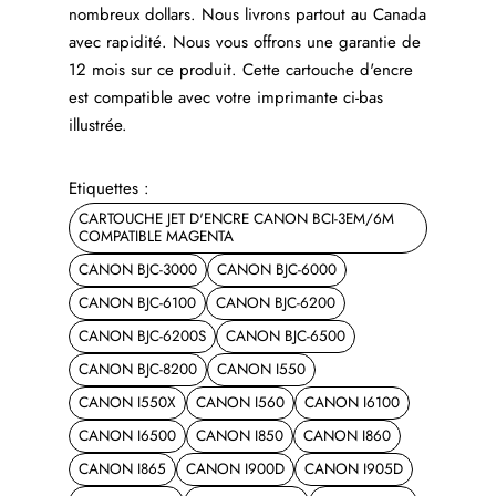
nombreux dollars. Nous livrons partout au Canada
avec rapidité. Nous vous offrons une garantie de
12 mois sur ce produit. Cette cartouche d'encre
est compatible avec votre imprimante ci-bas
illustrée.
Etiquettes :
CARTOUCHE JET D'ENCRE CANON BCI-3EM/6M
COMPATIBLE MAGENTA
CANON BJC-3000
CANON BJC-6000
CANON BJC-6100
CANON BJC-6200
CANON BJC-6200S
CANON BJC-6500
CANON BJC-8200
CANON I550
CANON I550X
CANON I560
CANON I6100
CANON I6500
CANON I850
CANON I860
CANON I865
CANON I900D
CANON I905D