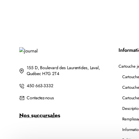
LC201BK/LC203BK
BROTHER
XL
TN760
COMPATIBLE
COMPATIBLE
NOIR
NOIR
AVEC
CHIP
Informat
Cartouche je
155 D, Boulevard des Laurentides, Laval,
Québec H7G 2T4
Cartouche
450 663-3332
Cartouche
Contactez-nous
Cartouche
Descripti
Nos succursales
Remplissa
Informatio