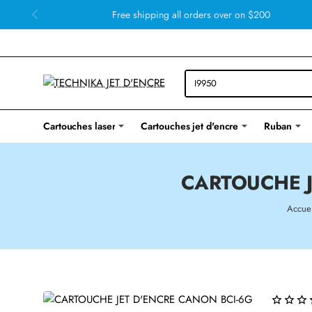
Free shipping all orders over on $200
Cartouches laser
Cartouches jet d'encre
Ruban
CARTOUCHE J
Accuei