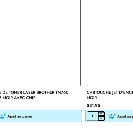
 DE TONER LASER BROTHER TN760
🔥 Bestseller
CARTOUCHE JET D'ENC
E NOIR AVEC CHIP
NOIR
$31,95
Ajout au panier
Ajout au 
CARTOUCHE
JET
D'ENCRE
HP45