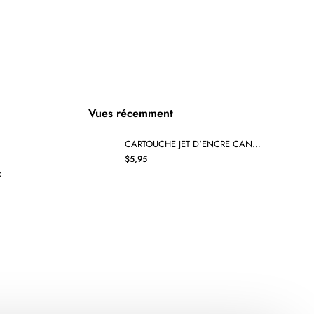
PG-
245XL
RECYCLÉE
NOIR
Vues récemment
CARTOUCHE JET D'ENCRE CANON BCI-6G COMPATIBLE VERT
$5,95
x