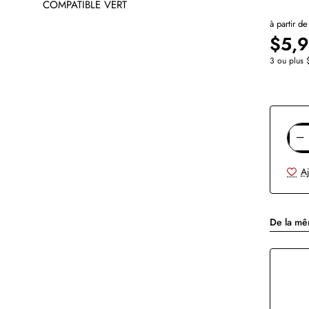
à partir de
⭐️ Top Brand
$5,
3 ou plus 
Aj
De la m