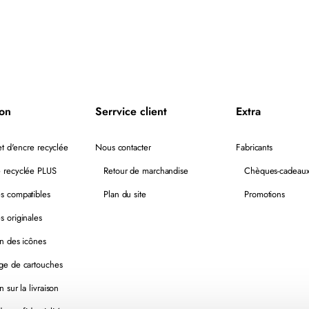
51645A
RECYCLÉE
NOIR
ion
Serrvice client
Extra
t d'encre recyclée
Nous contacter
Fabricants
 recyclée PLUS
Retour de marchandise
Chèques-cadeau
s compatibles
Plan du site
Promotions
s originales
on des icônes
ge de cartouches
n sur la livraison