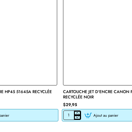
RE HP45 51645A RECYCLÉE
🔥 Bestseller
CARTOUCHE JET D'ENCRE CANON 
RECYCLÉE NOIR
$29,95
panier
Ajout au panier
CARTOUCHE
JET
D'ENCRE
CANON