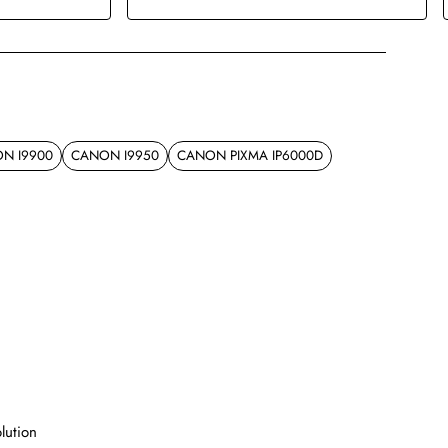
N I9900
CANON I9950
CANON PIXMA IP6000D
lution