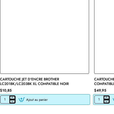
CARTOUCHE JET D'ENCRE BROTHER
🔥 Bestseller
CARTOUCHE
LC201BK/LC203BK XL COMPATIBLE NOIR
COMPATIBL
$10,85
$49,95
Ajout au panier
CARTOUCHE
CARTOUCHE
JET
DE
D'ENCRE
TONER
BROTHER
LASER