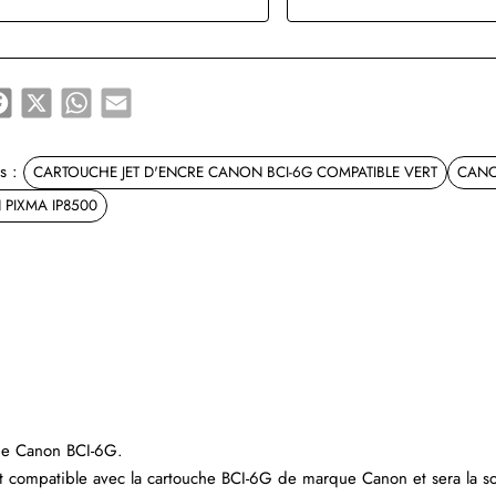
e
Facebook
X
WhatsApp
Email
s :
CARTOUCHE JET D'ENCRE CANON BCI-6G COMPATIBLE VERT
CANO
PIXMA IP8500
que Canon BCI-6G.
t compatible avec la cartouche BCI-6G de marque Canon et sera la so