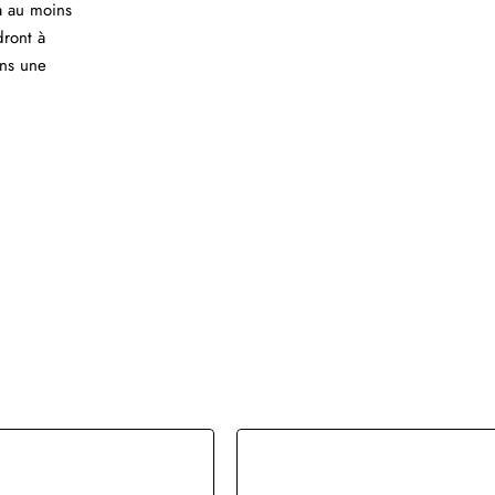
a au moins
dront à
ons une