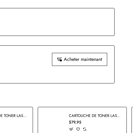
Acheter maintenant
CARTOUCHE DE TONER LASER CANON 046H 1251C001 COMPATIBLE JAUNE
CARTOUCHE DE TONER LASER CANON 046H 1252C001 COMPATIBLE MAGENTA
$79,95