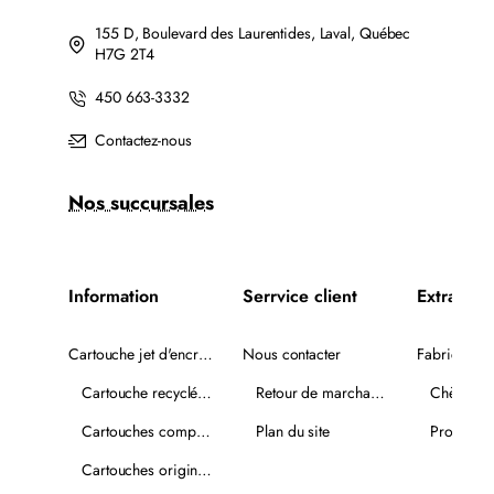
155 D, Boulevard des Laurentides, Laval, Québec
H7G 2T4
450 663-3332
Contactez-nous
Nos succursales
Information
Serrvice client
Extra
Cartouche jet d'encre recyclée
Nous contacter
Fabricants
Cartouche recyclée PLUS
Retour de marchandise
Chèques-
Cartouches compatibles
Plan du site
Promotio
Cartouches originales