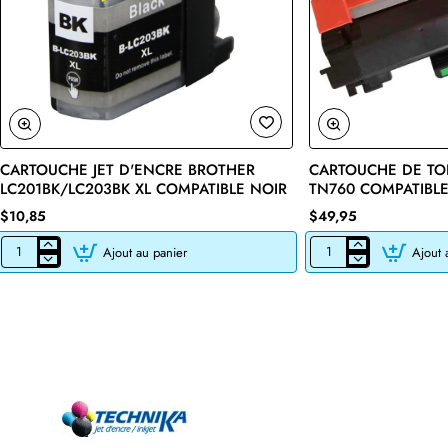
CARTOUCHE JET D'ENCRE BROTHER
CARTOUCHE DE TO
🔥 Bestseller
LC201BK/LC203BK XL COMPATIBLE NOIR
TN760 COMPATIBLE
$10,85
$49,95
Ajout au panier
Ajout 
CARTOUCHE
CARTOUCHE
JET
DE
D'ENCRE
TONER
BROTHER
LASER
LC201BK/LC203BK
BROTHER
XL
TN760
COMPATIBLE
COMPATIBLE
NOIR
NOIR
AVEC
CHIP