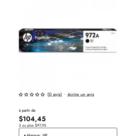
(0 avis)
•
écrire un avis
à partir de
$104,45
3 ou plus $97,95
Marque:
HP