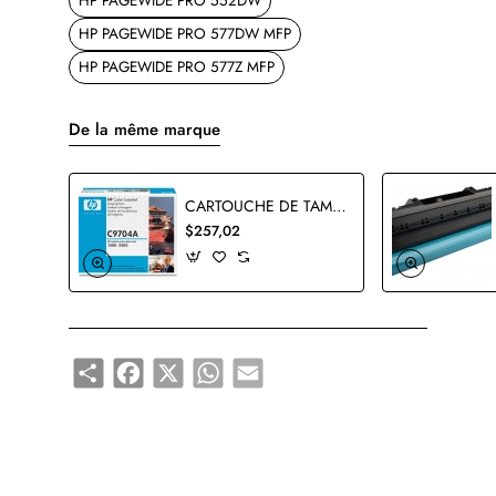
HP PAGEWIDE PRO 552DW
HP PAGEWIDE PRO 577DW MFP
HP PAGEWIDE PRO 577Z MFP
De la même marque
CARTOUCHE DE TAMBOUR HP C9704A ORIGINALE
$257,02
Share
Facebook
X
WhatsApp
Email