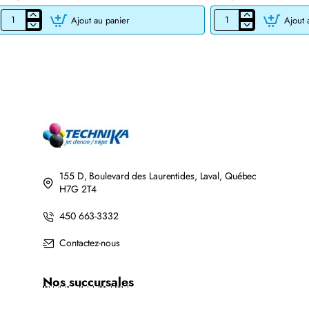
Ajout au panier
Ajout 
CARTOUCHE
CARTOUCHE
JET
DE
D'ENCRE
TONER
BROTHER
LASER
LC201BK/LC203BK
BROTHER
XL
TN760
COMPATIBLE
COMPATIBLE
NOIR
NOIR
AVEC
CHIP
155 D, Boulevard des Laurentides, Laval, Québec
H7G 2T4
450 663-3332
Contactez-nous
Nos succursales