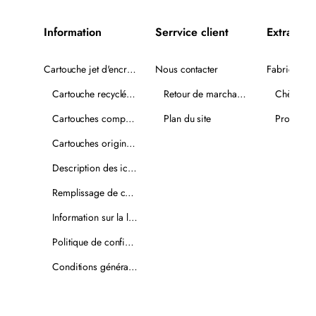
Information
Serrvice client
Extra
Cartouche jet d'encre recyclée
Nous contacter
Fabricants
Cartouche recyclée PLUS
Retour de marchandise
Chèques-
Cartouches compatibles
Plan du site
Promotio
Cartouches originales
Description des icônes
Remplissage de cartouches
Information sur la livraison
Politique de confidentialité
Conditions générales de vente