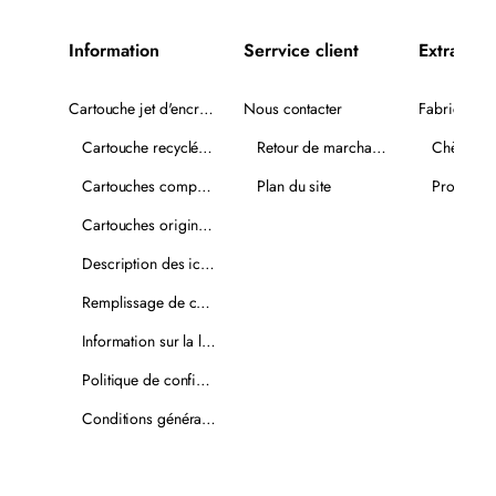
Information
Serrvice client
Extra
Cartouche jet d'encre recyclée
Nous contacter
Fabricants
Cartouche recyclée PLUS
Retour de marchandise
Chèques-
Cartouches compatibles
Plan du site
Promotio
Cartouches originales
Description des icônes
Remplissage de cartouches
Information sur la livraison
Politique de confidentialité
Conditions générales de vente