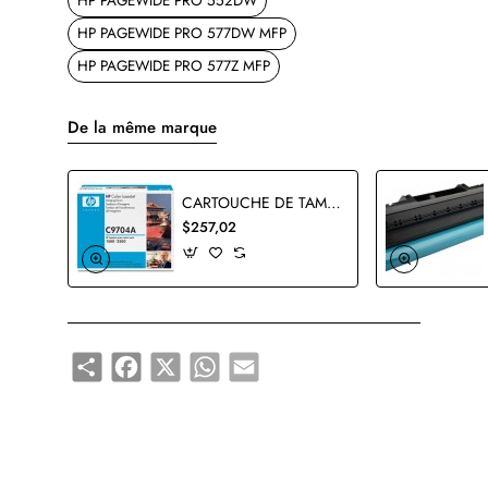
HP PAGEWIDE PRO 552DW
HP PAGEWIDE PRO 577DW MFP
HP PAGEWIDE PRO 577Z MFP
De la même marque
CARTOUCHE DE TAMBOUR HP C9704A ORIGINALE
$257,02
Share
Facebook
X
WhatsApp
Email