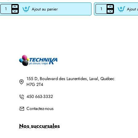
Ajout au panier
Ajout 
CARTOUCHE
CARTOUCHE
JET
DE
D'ENCRE
TONER
BROTHER
LASER
LC201BK/LC203BK
BROTHER
XL
TN760
COMPATIBLE
COMPATIBLE
NOIR
NOIR
AVEC
CHIP
155 D, Boulevard des Laurentides, Laval, Québec
H7G 2T4
450 663-3332
Contactez-nous
Nos succursales