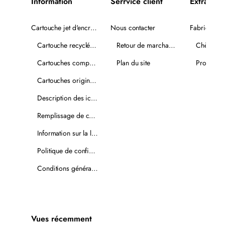
Information
Serrvice client
Extra
Cartouche jet d'encre recyclée
Nous contacter
Fabricants
Cartouche recyclée PLUS
Retour de marchandise
Chèques-
Cartouches compatibles
Plan du site
Promotio
Cartouches originales
Description des icônes
Remplissage de cartouches
Information sur la livraison
Politique de confidentialité
Conditions générales de vente
Vues récemment