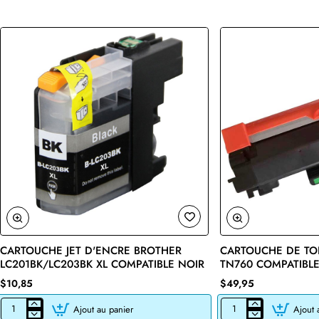
CARTOUCHE JET D'ENCRE BROTHER
CARTOUCHE DE TO
🔥 Bestseller
LC201BK/LC203BK XL COMPATIBLE NOIR
TN760 COMPATIBLE
$10,85
$49,95
Ajout au panier
Ajout 
CARTOUCHE
CARTOUCHE