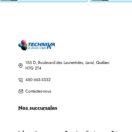
JET
DE
D'ENCRE
TONER
BROTHER
LASER
LC201BK/LC203BK
BROTHER
XL
TN760
COMPATIBLE
COMPATIBLE
NOIR
NOIR
AVEC
CHIP
155 D, Boulevard des Laurentides, Laval, Québec
H7G 2T4
450 663-3332
Contactez-nous
Nos succursales