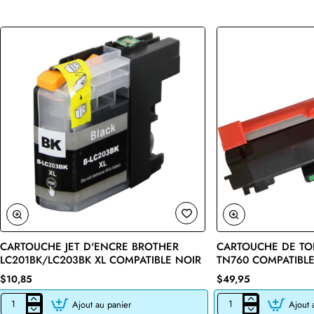
CARTOUCHE JET D'ENCRE BROTHER
CARTOUCHE DE TO
🔥 Bestseller
LC201BK/LC203BK XL COMPATIBLE NOIR
TN760 COMPATIBLE
$10,85
$49,95
Ajout au panier
Ajout 
CARTOUCHE
CARTOUCHE