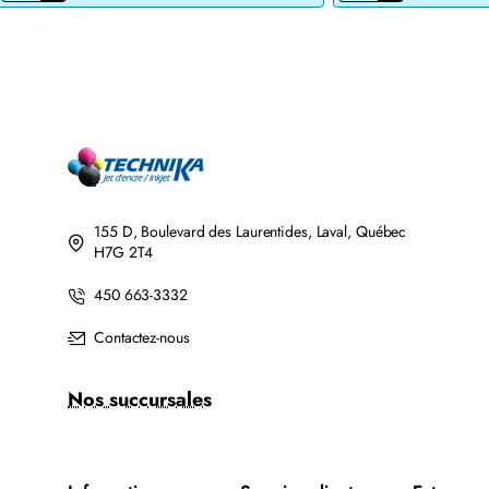
JET
DE
D'ENCRE
TONER
BROTHER
LASER
LC201BK/LC203BK
BROTHER
XL
TN760
COMPATIBLE
COMPATIBLE
NOIR
NOIR
AVEC
CHIP
155 D, Boulevard des Laurentides, Laval, Québec
H7G 2T4
450 663-3332
Contactez-nous
Nos succursales