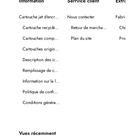
Information
Serrvice client
Extra
Cartouche jet d'encre recyclée
Nous contacter
Fabricants
Cartouche recyclée PLUS
Retour de marchandise
Chèques-
Cartouches compatibles
Plan du site
Promotio
Cartouches originales
Description des icônes
Remplissage de cartouches
Information sur la livraison
Politique de confidentialité
Conditions générales de vente
Vues récemment