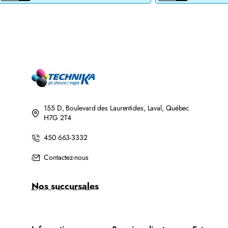
JET
DE
D'ENCRE
TONER
BROTHER
LASER
LC201BK/LC203BK
BROTHER
XL
TN760
COMPATIBLE
COMPATIBLE
NOIR
NOIR
AVEC
CHIP
155 D, Boulevard des Laurentides, Laval, Québec
H7G 2T4
450 663-3332
Contactez-nous
Nos succursales