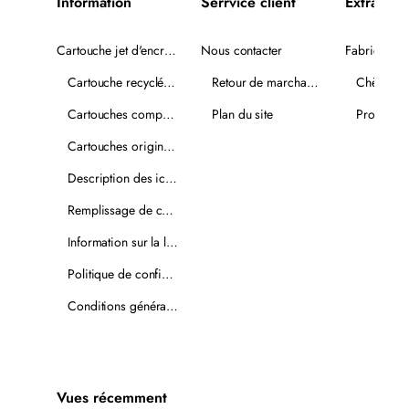
Information
Serrvice client
Extra
Cartouche jet d'encre recyclée
Nous contacter
Fabricants
Cartouche recyclée PLUS
Retour de marchandise
Chèques-
Cartouches compatibles
Plan du site
Promotio
Cartouches originales
Description des icônes
Remplissage de cartouches
Information sur la livraison
Politique de confidentialité
Conditions générales de vente
Vues récemment