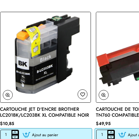
CARTOUCHE JET D'ENCRE BROTHER
CARTOUCHE DE TO
🔥 Bestseller
LC201BK/LC203BK XL COMPATIBLE NOIR
TN760 COMPATIBLE
$10,85
$49,95
Ajout au panier
Ajout 
CARTOUCHE
CARTOUCHE