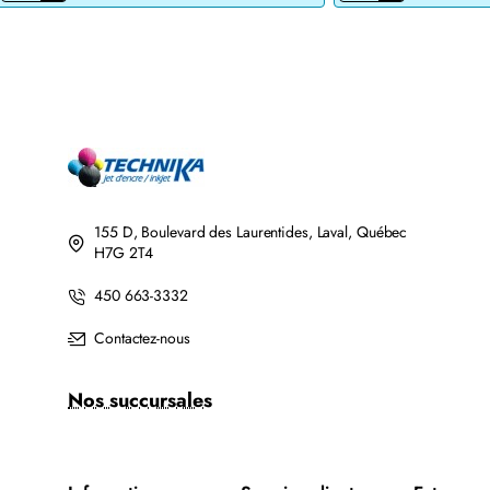
JET
DE
D'ENCRE
TONER
BROTHER
LASER
LC201BK/LC203BK
BROTHER
XL
TN760
COMPATIBLE
COMPATIBLE
NOIR
NOIR
AVEC
CHIP
155 D, Boulevard des Laurentides, Laval, Québec
H7G 2T4
450 663-3332
Contactez-nous
Nos succursales