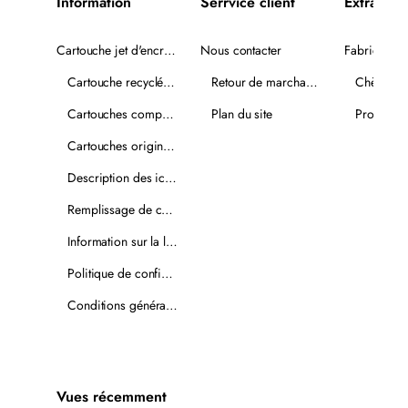
Information
Serrvice client
Extra
Cartouche jet d'encre recyclée
Nous contacter
Fabricants
Cartouche recyclée PLUS
Retour de marchandise
Chèques-
Cartouches compatibles
Plan du site
Promotio
Cartouches originales
Description des icônes
Remplissage de cartouches
Information sur la livraison
Politique de confidentialité
Conditions générales de vente
Vues récemment