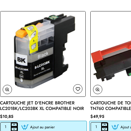
CARTOUCHE JET D'ENCRE BROTHER
CARTOUCHE DE TO
🔥 Bestseller
LC201BK/LC203BK XL COMPATIBLE NOIR
TN760 COMPATIBLE
$10,85
$49,95
Ajout au panier
Ajout 
CARTOUCHE
CARTOUCHE