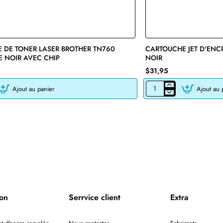
 DE TONER LASER BROTHER TN760
🔥 Bestseller
CARTOUCHE JET D'ENC
E NOIR AVEC CHIP
NOIR
$31,95
Ajout au panier
Ajout au 
CARTOUCHE
JET
D'ENCRE
HP45
51645A
RECYCLÉE
NOIR
ion
Serrvice client
Extra