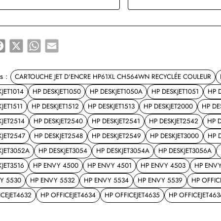
e
Facebook
X
WhatsApp
Email
s :
CARTOUCHE JET D'ENCRE HP61XL CH564WN RECYCLÉE COULEUR
JET1014
HP DESKJET1050
HP DESKJET1050A
HP DESKJET1051
HP 
JET1511
HP DESKJET1512
HP DESKJET1513
HP DESKJET2000
HP DE
KJET2514
HP DESKJET2540
HP DESKJET2541
HP DESKJET2542
HP 
KJET2547
HP DESKJET2548
HP DESKJET2549
HP DESKJET3000
HP 
KJET3052A
HP DESKJET3054
HP DESKJET3054A
HP DESKJET3056A
KJET3516
HP ENVY 4500
HP ENVY 4501
HP ENVY 4503
HP ENVY
Y 5530
HP ENVY 5532
HP ENVY 5534
HP ENVY 5539
HP OFFIC
ICEJET4632
HP OFFICEJET4634
HP OFFICEJET4635
HP OFFICEJET463