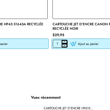
RE HP45 51645A RECYCLÉE
🔥 Bestseller
CARTOUCHE JET D'ENCRE CANON 
RECYCLÉE NOIR
$29,95
panier
Ajout au panier
CARTOUCHE
JET
D'ENCRE
CANON
PG-
245XL
RECYCLÉE
NOIR
Vues récemment
CARTOUCHE JET D'ENCRE HP61XL CH564WN RECYCLÉE COULEUR