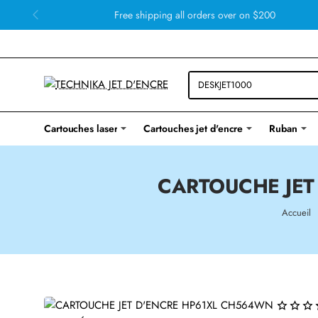
Free shipping all orders over on $200
Cartouches laser
Cartouches jet d'encre
Ruban
CARTOUCHE JET
h
Accueil