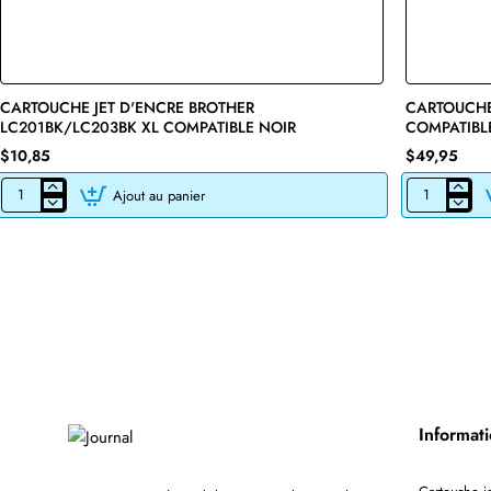
CARTOUCHE JET D'ENCRE BROTHER
🔥 Bestseller
CARTOUCHE
LC201BK/LC203BK XL COMPATIBLE NOIR
COMPATIBL
$10,85
$49,95
Ajout au panier
CARTOUCHE
CARTOUCHE
JET
DE
D'ENCRE
TONER
BROTHER
LASER
LC201BK/LC203BK
BROTHER
XL
TN760
COMPATIBLE
COMPATIBLE
NOIR
NOIR
AVEC
CHIP
Informat