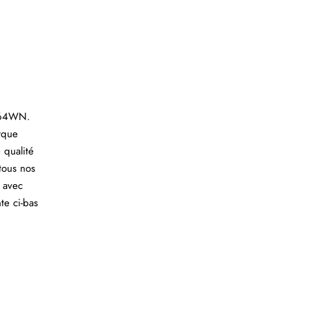
H564WN.
rque
 qualité
tous nos
 avec
te ci-bas