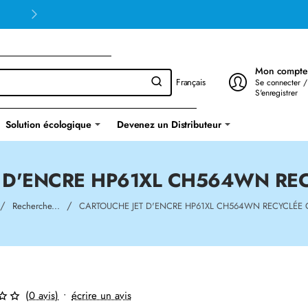
Mon compte
Français
Se connecter /
S'enregistrer
Solution écologique
Devenez un Distributeur
 D'ENCRE HP61XL CH564WN RE
ome
Recherche...
CARTOUCHE JET D'ENCRE HP61XL CH564WN RECYCLÉE
(0 avis)
•
écrire un avis