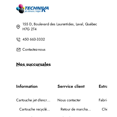
NOIR
NOIR
AVEC
CHIP
155 D, Boulevard des Laurentides, Laval, Québec
H7G 2T4
450 663-3332
Contactez-nous
Nos succursales
Information
Serrvice client
Extra
Cartouche jet d'encre recyclée
Nous contacter
Fabricants
Cartouche recyclée PLUS
Retour de marchandise
Chèques-