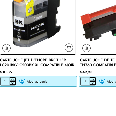
CARTOUCHE JET D'ENCRE BROTHER
CARTOUCHE DE TO
🔥 Bestseller
LC201BK/LC203BK XL COMPATIBLE NOIR
TN760 COMPATIBLE
$10,85
$49,95
Ajout au panier
Ajout 
CARTOUCHE
CARTOUCHE
JET
DE
D'ENCRE
TONER
BROTHER
LASER
LC201BK/LC203BK
BROTHER
XL
TN760
COMPATIBLE
COMPATIBLE