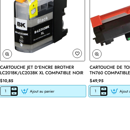
CARTOUCHE JET D'ENCRE BROTHER
CARTOUCHE DE TO
🔥 Bestseller
LC201BK/LC203BK XL COMPATIBLE NOIR
TN760 COMPATIBLE
$10,85
$49,95
Ajout au panier
Ajout 
CARTOUCHE
CARTOUCHE
JET
DE
D'ENCRE
TONER
BROTHER
LASER
LC201BK/LC203BK
BROTHER
XL
TN760
COMPATIBLE
COMPATIBLE