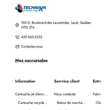
NOIR
NOIR
AVEC
CHIP
155 D, Boulevard des Laurentides, Laval, Québec
H7G 2T4
450 663-3332
Contactez-nous
Nos succursales
Information
Serrvice client
Extra
Cartouche jet d'encre recyclée
Nous contacter
Fabricants
Cartouche recyclée PLUS
Retour de marchandise
Chèques-