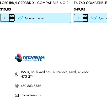
LC201BK/LC203BK XL COMPATIBLE NOIR
TN760 COMPATIBLE
$10,85
$49,95
Ajout au panier
Ajout 
CARTOUCHE
CARTOUCHE
JET
DE
D'ENCRE
TONER
BROTHER
LASER
LC201BK/LC203BK
BROTHER
XL
TN760
COMPATIBLE
COMPATIBLE
NOIR
NOIR
AVEC
CHIP
155 D, Boulevard des Laurentides, Laval, Québec
H7G 2T4
450 663-3332
Contactez-nous