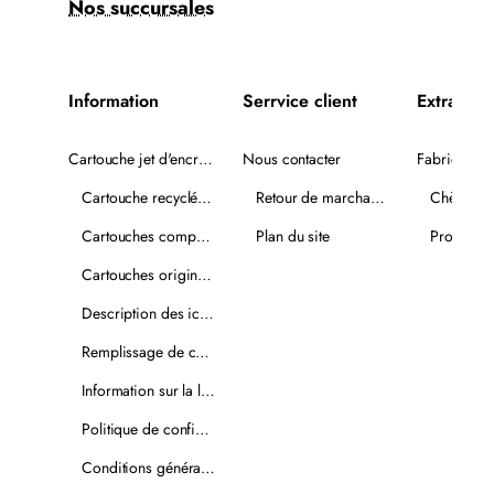
Nos succursales
Information
Serrvice client
Extra
Cartouche jet d'encre recyclée
Nous contacter
Fabricants
Cartouche recyclée PLUS
Retour de marchandise
Chèques-
Cartouches compatibles
Plan du site
Promotio
Cartouches originales
Description des icônes
Remplissage de cartouches
Information sur la livraison
Politique de confidentialité
Conditions générales de vente