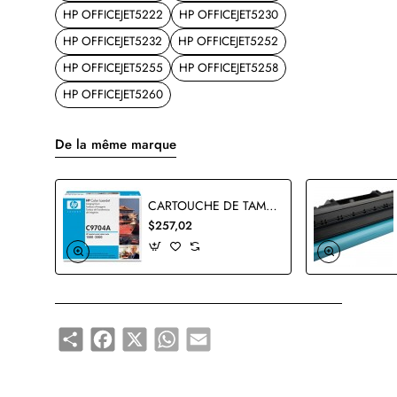
HP OFFICEJET5222
HP OFFICEJET5230
HP OFFICEJET5232
HP OFFICEJET5252
HP OFFICEJET5255
HP OFFICEJET5258
HP OFFICEJET5260
De la même marque
CARTOUCHE DE TAMBOUR HP C9704A ORIGINALE
$257,02
Share
Facebook
X
WhatsApp
Email