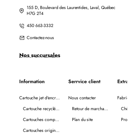
155 D, Boulevard des Laurentides, Laval, Québec
H7G 2T4
450 663-3332
Contactez-nous
Nos succursales
Information
Serrvice client
Extra
Cartouche jet d'encre recyclée
Nous contacter
Fabricants
Cartouche recyclée PLUS
Retour de marchandise
Chèques-
Cartouches compatibles
Plan du site
Promotio
Cartouches originales