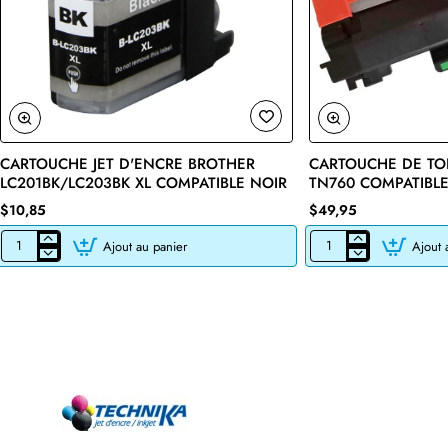
CARTOUCHE JET D'ENCRE BROTHER
CARTOUCHE DE TO
🔥 Bestseller
LC201BK/LC203BK XL COMPATIBLE NOIR
TN760 COMPATIBLE
$10,85
$49,95
Ajout au panier
Ajout 
CARTOUCHE
CARTOUCHE
JET
DE
D'ENCRE
TONER
BROTHER
LASER
LC201BK/LC203BK
BROTHER
XL
TN760
COMPATIBLE
COMPATIBLE
NOIR
NOIR
AVEC
CHIP