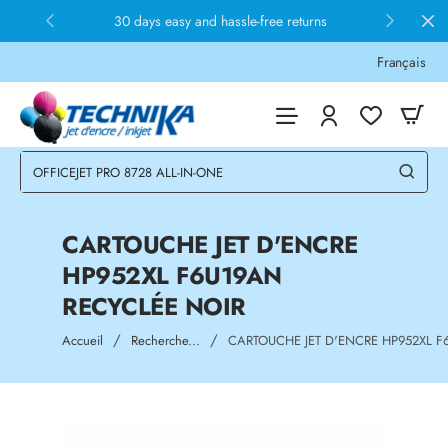
30 days easy and hassle-free returns
Français
CARTOUCHE JET D'ENCRE
HP952XL F6U19AN
RECYCLÉE NOIR
home
Accueil
Recherche...
CARTOUCHE JET D'ENCRE HP952XL F