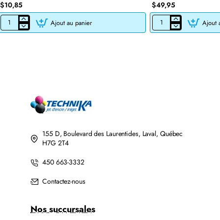
$10,85
$49,95
Ajout au panier
Ajout 
CARTOUCHE
CARTOUCHE
JET
DE
D'ENCRE
TONER
BROTHER
LASER
LC201BK/LC203BK
BROTHER
XL
TN760
COMPATIBLE
COMPATIBLE
NOIR
NOIR
AVEC
CHIP
155 D, Boulevard des Laurentides, Laval, Québec
H7G 2T4
450 663-3332
Contactez-nous
Nos succursales