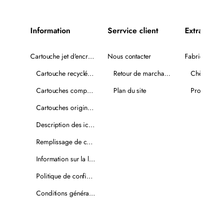
Information
Serrvice client
Extra
Cartouche jet d'encre recyclée
Nous contacter
Fabricants
Cartouche recyclée PLUS
Retour de marchandise
Chèques-
Cartouches compatibles
Plan du site
Promotio
Cartouches originales
Description des icônes
Remplissage de cartouches
Information sur la livraison
Politique de confidentialité
Conditions générales de vente