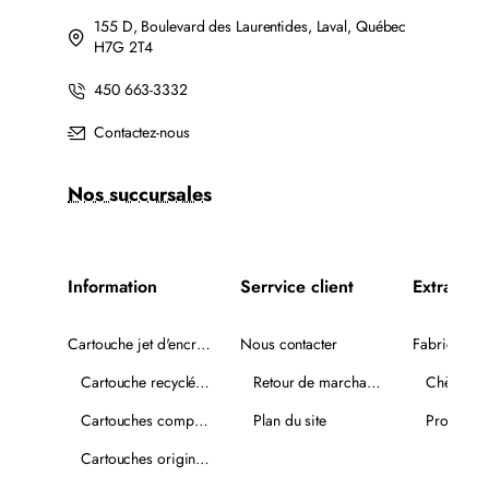
155 D, Boulevard des Laurentides, Laval, Québec
H7G 2T4
450 663-3332
Contactez-nous
Nos succursales
Information
Serrvice client
Extra
Cartouche jet d'encre recyclée
Nous contacter
Fabricants
Cartouche recyclée PLUS
Retour de marchandise
Chèques-
Cartouches compatibles
Plan du site
Promotio
Cartouches originales