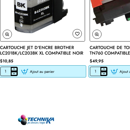
CARTOUCHE JET D'ENCRE BROTHER
CARTOUCHE DE TO
🔥 Bestseller
LC201BK/LC203BK XL COMPATIBLE NOIR
TN760 COMPATIBLE
$10,85
$49,95
Ajout au panier
Ajout 
CARTOUCHE
CARTOUCHE
JET
DE
D'ENCRE
TONER
BROTHER
LASER
LC201BK/LC203BK
BROTHER
XL
TN760
COMPATIBLE
COMPATIBLE
NOIR
NOIR
AVEC
CHIP