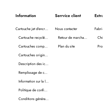
Information
Serrvice client
Extra
Cartouche jet d'encre recyclée
Nous contacter
Fabricants
Cartouche recyclée PLUS
Retour de marchandise
Chèques-
Cartouches compatibles
Plan du site
Promotio
Cartouches originales
Description des icônes
Remplissage de cartouches
Information sur la livraison
Politique de confidentialité
Conditions générales de vente