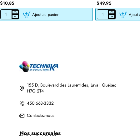
$10,85
$49,95
Ajout au panier
Ajout 
CARTOUCHE
CARTOUCHE
JET
DE
D'ENCRE
TONER
BROTHER
LASER
LC201BK/LC203BK
BROTHER
XL
TN760
COMPATIBLE
COMPATIBLE
NOIR
NOIR
AVEC
CHIP
155 D, Boulevard des Laurentides, Laval, Québec
H7G 2T4
450 663-3332
Contactez-nous
Nos succursales