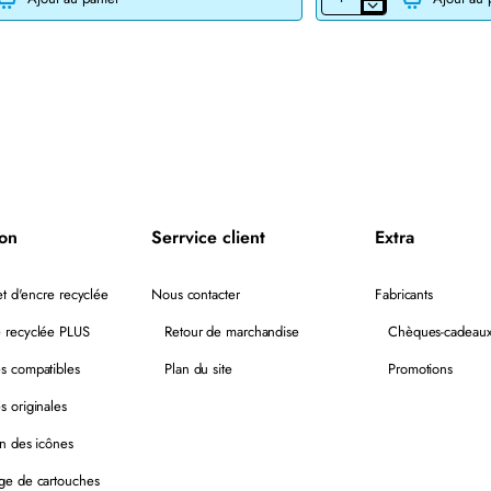
CARTOUCHE
JET
D'ENCRE
HP45
51645A
RECYCLÉE
NOIR
ion
Serrvice client
Extra
t d'encre recyclée
Nous contacter
Fabricants
 recyclée PLUS
Retour de marchandise
Chèques-cadeau
s compatibles
Plan du site
Promotions
s originales
on des icônes
ge de cartouches