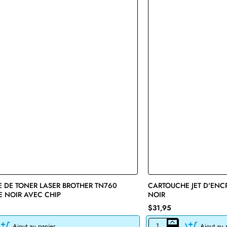
 DE TONER LASER BROTHER TN760
🔥 Bestseller
CARTOUCHE JET D'ENC
E NOIR AVEC CHIP
NOIR
$31,95
Ajout au panier
Ajout au 