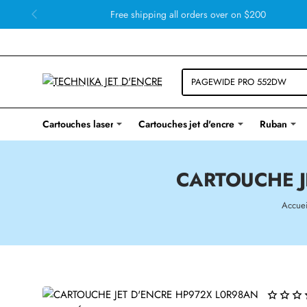
Free shipping all orders over on $200
Cartouches laser
Cartouches jet d'encre
Ruban
CARTOUCHE J
Accuei