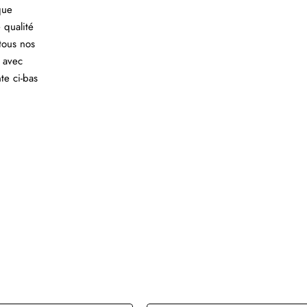
que
 qualité
tous nos
 avec
te ci-bas