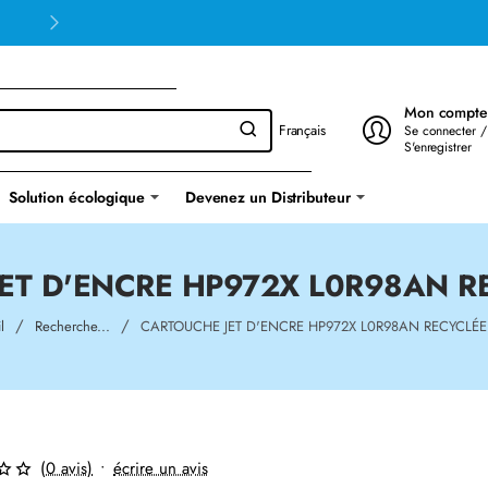
Mon compte
Français
Se connecter /
S'enregistrer
Solution écologique
Devenez un Distributeur
ET D'ENCRE HP972X L0R98AN R
home
l
Recherche...
CARTOUCHE JET D'ENCRE HP972X L0R98AN RECYCLÉ
(0 avis)
•
écrire un avis