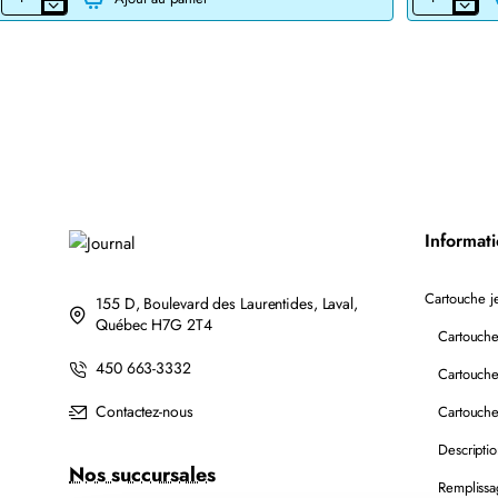
CARTOUCHE
CARTOUCHE
JET
DE
D'ENCRE
TONER
BROTHER
LASER
LC201BK/LC203BK
BROTHER
XL
TN760
COMPATIBLE
COMPATIBLE
NOIR
NOIR
AVEC
CHIP
Informat
Cartouche je
155 D, Boulevard des Laurentides, Laval,
Québec H7G 2T4
Cartouche
450 663-3332
Cartouche
Contactez-nous
Cartouche
Descripti
Nos succursales
Remplissa