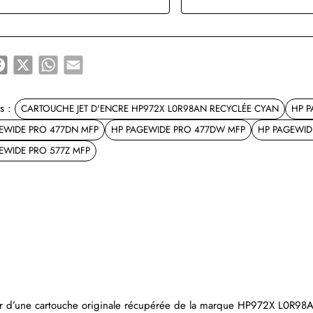
e
Facebook
X
WhatsApp
Email
s :
CARTOUCHE JET D'ENCRE HP972X L0R98AN RECYCLÉE CYAN
HP P
EWIDE PRO 477DN MFP
HP PAGEWIDE PRO 477DW MFP
HP PAGEWID
EWIDE PRO 577Z MFP
rtir d’une cartouche originale récupérée de la marque HP972X L0R98