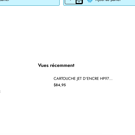
CARTOUCHE
JET
D'ENCRE
CANON
PG-
245XL
RECYCLÉE
NOIR
Vues récemment
CARTOUCHE JET D'ENCRE HP972X L0R98AN RECYCLÉE CYAN
$84,95
x