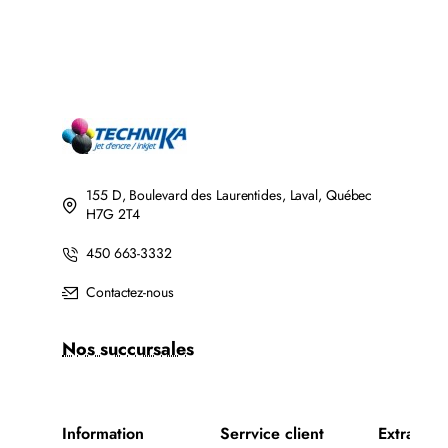
D'ENCRE
TONER
BROTHER
LASER
LC201BK/LC203BK
BROTHER
XL
TN760
COMPATIBLE
COMPATIBLE
NOIR
NOIR
AVEC
CHIP
155 D, Boulevard des Laurentides, Laval, Québec
H7G 2T4
450 663-3332
Contactez-nous
Nos succursales
Information
Serrvice client
Extra