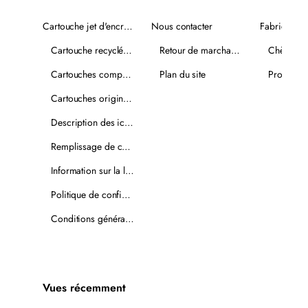
Cartouche jet d'encre recyclée
Nous contacter
Fabricants
Cartouche recyclée PLUS
Retour de marchandise
Chèques-
Cartouches compatibles
Plan du site
Promotio
Cartouches originales
Description des icônes
Remplissage de cartouches
Information sur la livraison
Politique de confidentialité
Conditions générales de vente
Vues récemment