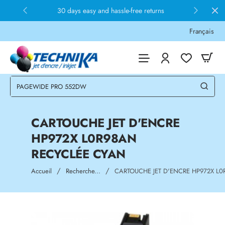
30 days easy and hassle-free returns
Français
CARTOUCHE JET D'ENCRE
HP972X L0R98AN
RECYCLÉE CYAN
home
Accueil
Recherche...
CARTOUCHE JET D'ENCRE HP972X L