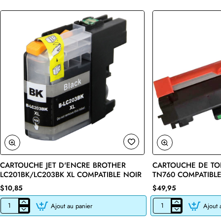
CARTOUCHE JET D'ENCRE BROTHER
CARTOUCHE DE TO
🔥 Bestseller
LC201BK/LC203BK XL COMPATIBLE NOIR
TN760 COMPATIBLE
$10,85
$49,95
Ajout au panier
Ajout 
CARTOUCHE
CARTOUCHE
JET
DE