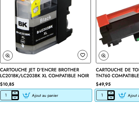
CARTOUCHE JET D'ENCRE BROTHER
CARTOUCHE DE TO
🔥 Bestseller
LC201BK/LC203BK XL COMPATIBLE NOIR
TN760 COMPATIBLE
$10,85
$49,95
Ajout au panier
Ajout 
CARTOUCHE
CARTOUCHE
JET
DE
D'ENCRE
TONER
BROTHER
LASER
LC201BK/LC203BK
BROTHER
XL
TN760
COMPATIBLE
COMPATIBLE
NOIR
NOIR