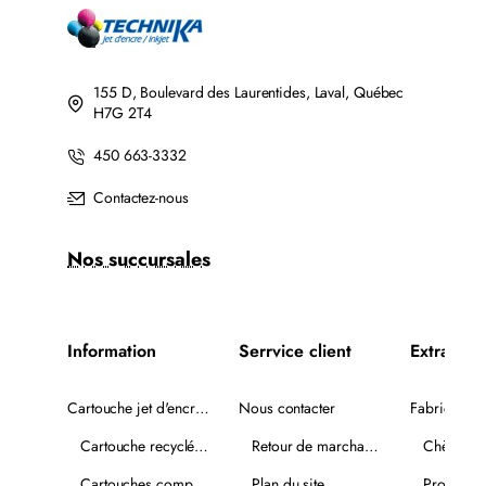
AVEC
CHIP
155 D, Boulevard des Laurentides, Laval, Québec
H7G 2T4
450 663-3332
Contactez-nous
Nos succursales
Information
Serrvice client
Extra
Cartouche jet d'encre recyclée
Nous contacter
Fabricants
Cartouche recyclée PLUS
Retour de marchandise
Chèques-
Cartouches compatibles
Plan du site
Promotio