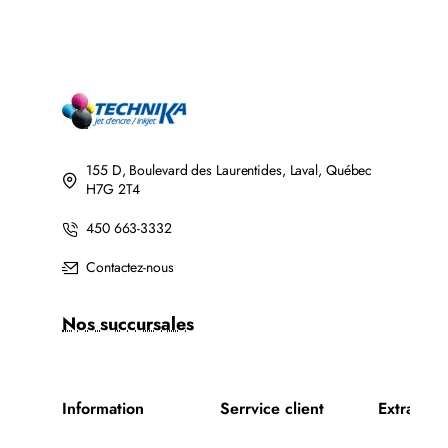
BROTHER
LASER
LC201BK/LC203BK
BROTHER
XL
TN760
COMPATIBLE
COMPATIBLE
NOIR
NOIR
AVEC
CHIP
155 D, Boulevard des Laurentides, Laval, Québec
H7G 2T4
450 663-3332
Contactez-nous
Nos succursales
Information
Serrvice client
Extra