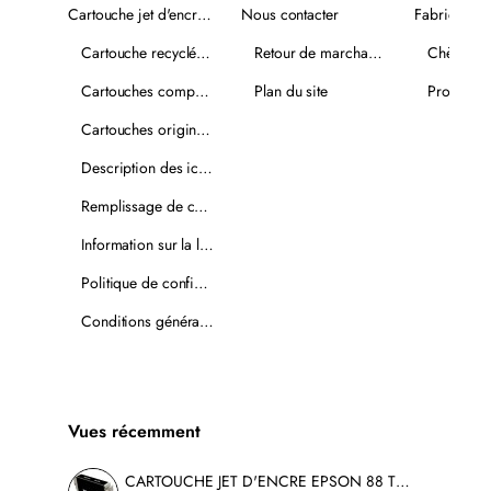
Cartouche jet d'encre recyclée
Nous contacter
Fabricants
Cartouche recyclée PLUS
Retour de marchandise
Chèques-
Cartouches compatibles
Plan du site
Promotio
Cartouches originales
Description des icônes
Remplissage de cartouches
Information sur la livraison
Politique de confidentialité
Conditions générales de vente
Vues récemment
CARTOUCHE JET D'ENCRE EPSON 88 T088120 COMPATIBLE NOIR