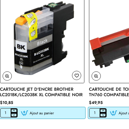
CARTOUCHE JET D'ENCRE BROTHER
CARTOUCHE DE TO
🔥 Bestseller
LC201BK/LC203BK XL COMPATIBLE NOIR
TN760 COMPATIBLE
$10,85
$49,95
Ajout au panier
Ajout 
CARTOUCHE
CARTOUCHE
JET
DE
D'ENCRE
TONER