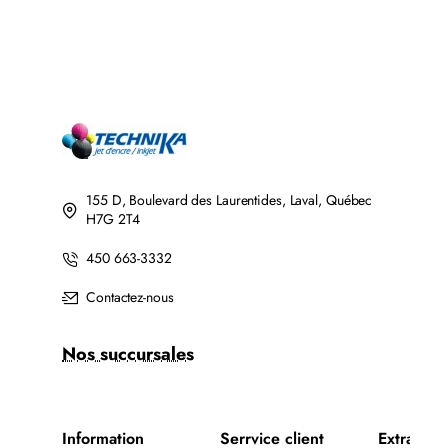
JET
DE
D'ENCRE
TONER
BROTHER
LASER
LC201BK/LC203BK
BROTHER
XL
TN760
COMPATIBLE
COMPATIBLE
NOIR
NOIR
AVEC
CHIP
155 D, Boulevard des Laurentides, Laval, Québec
H7G 2T4
450 663-3332
Contactez-nous
Nos succursales
Information
Serrvice client
Extra