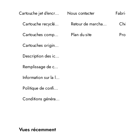
Cartouche jet d'encre recyclée
Nous contacter
Fabricants
Cartouche recyclée PLUS
Retour de marchandise
Chèques-
Cartouches compatibles
Plan du site
Promotio
Cartouches originales
Description des icônes
Remplissage de cartouches
Information sur la livraison
Politique de confidentialité
Conditions générales de vente
Vues récemment