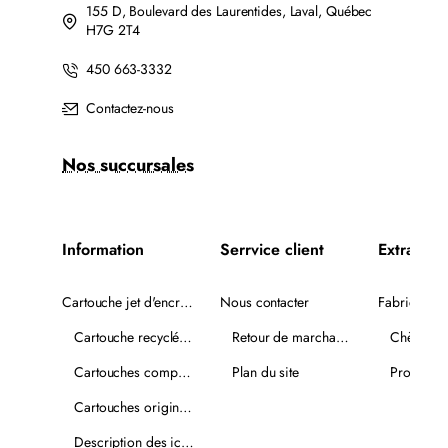
155 D, Boulevard des Laurentides, Laval, Québec
H7G 2T4
450 663-3332
Contactez-nous
Nos succursales
Information
Serrvice client
Extra
Cartouche jet d'encre recyclée
Nous contacter
Fabricants
Cartouche recyclée PLUS
Retour de marchandise
Chèques-
Cartouches compatibles
Plan du site
Promotio
Cartouches originales
Description des icônes