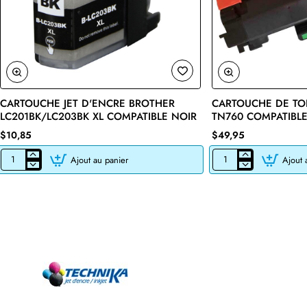
CARTOUCHE JET D'ENCRE BROTHER
CARTOUCHE DE TO
🔥 Bestseller
LC201BK/LC203BK XL COMPATIBLE NOIR
TN760 COMPATIBLE
$10,85
$49,95
Ajout au panier
Ajout 
CARTOUCHE
CARTOUCHE
JET
DE
D'ENCRE
TONER
BROTHER
LASER
LC201BK/LC203BK
BROTHER
XL
TN760
COMPATIBLE
COMPATIBLE
NOIR
NOIR
AVEC
CHIP