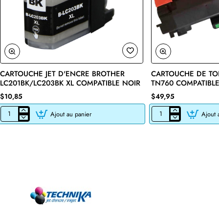
CARTOUCHE JET D'ENCRE BROTHER
CARTOUCHE DE TO
🔥 Bestseller
LC201BK/LC203BK XL COMPATIBLE NOIR
TN760 COMPATIBLE
$10,85
$49,95
Ajout au panier
Ajout 
CARTOUCHE
CARTOUCHE
JET
DE
D'ENCRE
TONER
BROTHER
LASER
LC201BK/LC203BK
BROTHER
XL
TN760
COMPATIBLE
COMPATIBLE
NOIR
NOIR
AVEC
CHIP