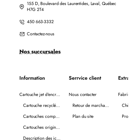
155 D, Boulevard des Laurentides, Laval, Québec
H7G 2T4
450 663-3332
Contactez-nous
Nos succursales
Information
Serrvice client
Extra
Cartouche jet d'encre recyclée
Nous contacter
Fabricants
Cartouche recyclée PLUS
Retour de marchandise
Chèques-
Cartouches compatibles
Plan du site
Promotio
Cartouches originales
Description des icônes