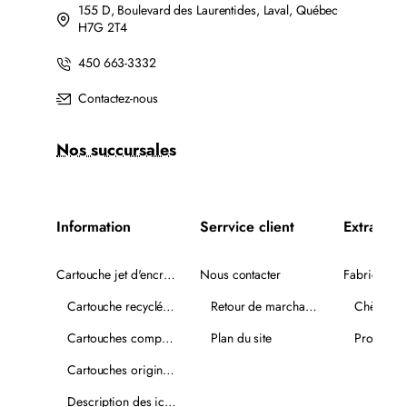
155 D, Boulevard des Laurentides, Laval, Québec
H7G 2T4
450 663-3332
Contactez-nous
Nos succursales
Information
Serrvice client
Extra
Cartouche jet d'encre recyclée
Nous contacter
Fabricants
Cartouche recyclée PLUS
Retour de marchandise
Chèques-
Cartouches compatibles
Plan du site
Promotio
Cartouches originales
Description des icônes