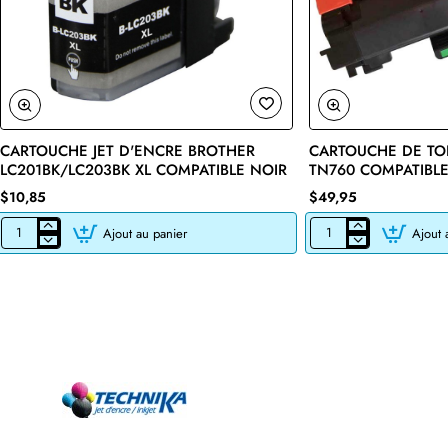
CARTOUCHE JET D'ENCRE BROTHER
CARTOUCHE DE TO
🔥 Bestseller
LC201BK/LC203BK XL COMPATIBLE NOIR
TN760 COMPATIBLE
$10,85
$49,95
Ajout au panier
Ajout 
CARTOUCHE
CARTOUCHE
JET
DE
D'ENCRE
TONER
BROTHER
LASER
LC201BK/LC203BK
BROTHER
XL
TN760
COMPATIBLE
COMPATIBLE
NOIR
NOIR
AVEC
CHIP