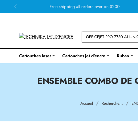
Free shipping all orders over on $200
Cartouches laser
Cartouches jet d'encre
Ruban
ENSEMBLE COMBO DE C
home
Accueil
Recherche...
EN