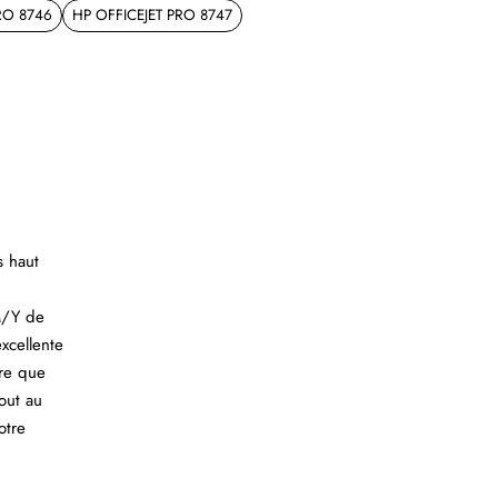
RO 8746
HP OFFICEJET PRO 8747
s haut
M/Y de
xcellente
ure que
out au
otre