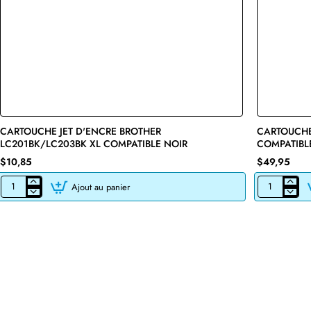
CARTOUCHE JET D'ENCRE BROTHER
🔥 Bestseller
CARTOUCHE
LC201BK/LC203BK XL COMPATIBLE NOIR
COMPATIBL
$10,85
$49,95
Ajout au panier
CARTOUCHE
CARTOUCHE
JET
DE
D'ENCRE
TONER
BROTHER
LASER
LC201BK/LC203BK
BROTHER
XL
TN760
COMPATIBLE
COMPATIBLE
NOIR
NOIR
AVEC
CHIP