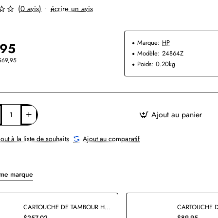
(0 avis)
•
écrire un avis
Marque:
HP
,95
Modèle:
24864Z
$69,95
Poids:
0.20kg
Ajout au panier
out à la liste de souhaits
Ajout au comparatif
ême marque
CARTOUCHE DE TAMBOUR HP C9704A ORIGINALE
$257,02
$89,95