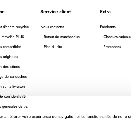
ion
Serrvice client
Extra
t d'encre recyclée
Nous contacter
Fabricants
 recyclée PLUS
Retour de marchandise
Chèques-cadeau
s compatibles
Plan du site
Promotions
s originales
on des icônes
ge de cartouches
n sur la livraison
de confidentialité
Conditions générales de vente
r améliorer votre expérience de navigation et les fonctionnalités de notre si