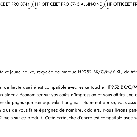
ICEJET PRO 8744
HP OFFICEJET PRO 8745 ALL-IN-ONE
HP OFFICEJET P
enta et jaune neuve, recyclée de marque HP952 BK/C/M/Y XL, de trè
t de haute qualité est compatible avec les cartouche HP952 BK/C/
us aider à économiser sur vos coûts d'impression et vous offrira une e
e de pages que son équivalent original. Notre entreprise, vous ass
n plus de vous faire épargnez de nombreux dollars. Nous livrons part
 mois sur ce produit. Cette cartouche d’encre est compatible avec v