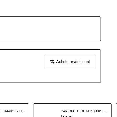
Acheter maintenant
CARTOUCHE DE TAMBOUR HP126A CE314A RECYCLÉE
CARTOUCHE DE TAMBOUR HP19A CF219A COMPATIBLE
$69,95