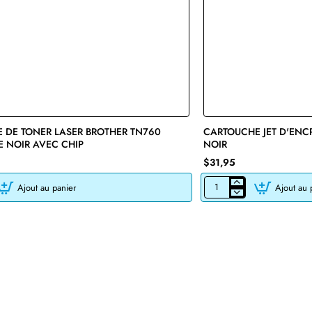
 DE TONER LASER BROTHER TN760
🔥 Bestseller
CARTOUCHE JET D'ENC
E NOIR AVEC CHIP
NOIR
$31,95
Ajout au panier
Ajout au 
CARTOUCHE
JET
D'ENCRE
HP45
51645A
RECYCLÉE
NOIR