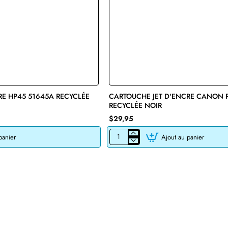
RE HP45 51645A RECYCLÉE
🔥 Bestseller
CARTOUCHE JET D'ENCRE CANON 
RECYCLÉE NOIR
$29,95
panier
Ajout au panier
CARTOUCHE
JET
D'ENCRE
CANON
PG-
245XL
RECYCLÉE
NOIR