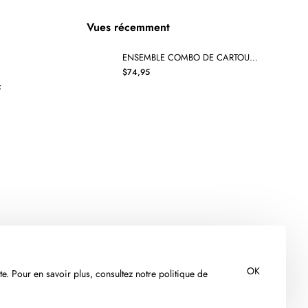
Vues récemment
ENSEMBLE COMBO DE CARTOUCHE JET D'ENCRE HP952XL BK/C/M/Y RECYCLÉE NOIR/CYAN/MAGENTA/JAUNE
$74,95
x
OK
te. Pour en savoir plus, consultez notre politique de