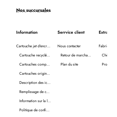
Nos succursales
Information
Serrvice client
Extra
Cartouche jet d'encre recyclée
Nous contacter
Fabricants
Cartouche recyclée PLUS
Retour de marchandise
Chèques-
Cartouches compatibles
Plan du site
Promotio
Cartouches originales
Description des icônes
Remplissage de cartouches
Information sur la livraison
Politique de confidentialité