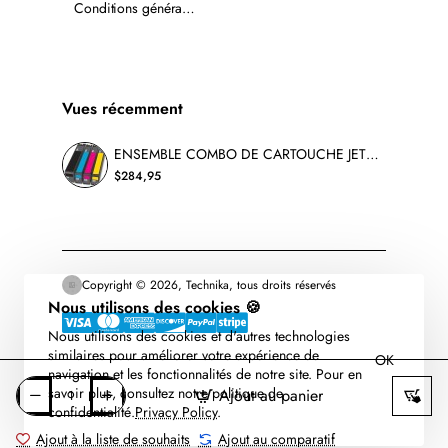
Conditions générales de vente
Vues récemment
ENSEMBLE COMBO DE CARTOUCHE JET D'ENCRE HP972A BK/C/M/Y RECYCLÉE NOIR/CYAN/MAGENTA/JAUNE
$284,95
Copyright © 2026, Technika, tous droits réservés
Nous utilisons des cookies 🍪
Nous utilisons des cookies et d'autres technologies
similaires pour améliorer votre expérience de
OK
navigation et les fonctionnalités de notre site. Pour en
savoir plus, consultez notre politique de
Ajout au panier
confidentialité.
Privacy Policy
.
Ajout à la liste de souhaits
Ajout au comparatif