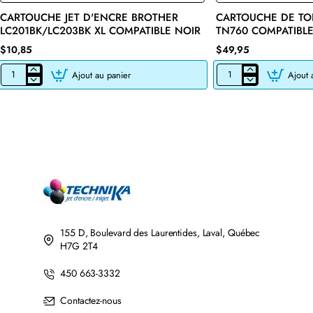
CARTOUCHE JET D'ENCRE BROTHER
CARTOUCHE DE TO
🔥 Bestseller
LC201BK/LC203BK XL COMPATIBLE NOIR
TN760 COMPATIBLE
$10,85
$49,95
Ajout au panier
Ajout 
CARTOUCHE
CARTOUCHE
JET
DE
D'ENCRE
TONER
BROTHER
LASER
LC201BK/LC203BK
BROTHER
XL
TN760
COMPATIBLE
COMPATIBLE
NOIR
NOIR
AVEC
CHIP
155 D, Boulevard des Laurentides, Laval, Québec
H7G 2T4
450 663-3332
Contactez-nous