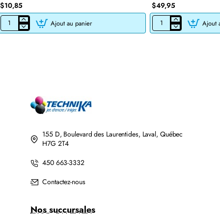
$10,85
$49,95
Ajout au panier
Ajout 
CARTOUCHE
CARTOUCHE
JET
DE
D'ENCRE
TONER
BROTHER
LASER
LC201BK/LC203BK
BROTHER
XL
TN760
COMPATIBLE
COMPATIBLE
NOIR
NOIR
AVEC
CHIP
155 D, Boulevard des Laurentides, Laval, Québec
H7G 2T4
450 663-3332
Contactez-nous
Nos succursales