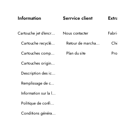
Information
Serrvice client
Extra
Cartouche jet d'encre recyclée
Nous contacter
Fabricants
Cartouche recyclée PLUS
Retour de marchandise
Chèques-
Cartouches compatibles
Plan du site
Promotio
Cartouches originales
Description des icônes
Remplissage de cartouches
Information sur la livraison
Politique de confidentialité
Conditions générales de vente