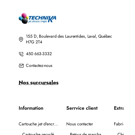
COMPATIBLE
COMPATIBLE
NOIR
NOIR
AVEC
CHIP
155 D, Boulevard des Laurentides, Laval, Québec
H7G 2T4
450 663-3332
Contactez-nous
Nos succursales
Information
Serrvice client
Extra
Cartouche jet d'encre recyclée
Nous contacter
Fabricants
Cartouche recyclée PLUS
Retour de marchandise
Chèques-