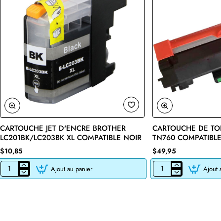
CARTOUCHE JET D'ENCRE BROTHER
CARTOUCHE DE TO
🔥 Bestseller
LC201BK/LC203BK XL COMPATIBLE NOIR
TN760 COMPATIBLE
$10,85
$49,95
Ajout au panier
Ajout 
CARTOUCHE
CARTOUCHE
JET
DE
D'ENCRE
TONER
BROTHER
LASER
LC201BK/LC203BK
BROTHER
XL
TN760