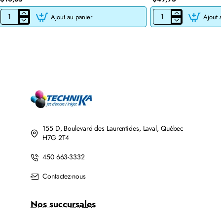
Ajout au panier
Ajout 
CARTOUCHE
CARTOUCHE
JET
DE
D'ENCRE
TONER
BROTHER
LASER
LC201BK/LC203BK
BROTHER
XL
TN760
COMPATIBLE
COMPATIBLE
NOIR
NOIR
AVEC
CHIP
155 D, Boulevard des Laurentides, Laval, Québec
H7G 2T4
450 663-3332
Contactez-nous
Nos succursales