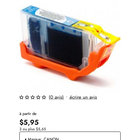
(0 avis)
•
écrire un avis
⭐️ Top Brand
à partir de
$5,95
3 ou plus $5,65
Marque:
CANON