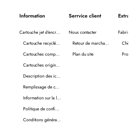
Information
Serrvice client
Extra
Cartouche jet d'encre recyclée
Nous contacter
Fabricants
Cartouche recyclée PLUS
Retour de marchandise
Chèques-
Cartouches compatibles
Plan du site
Promotio
Cartouches originales
Description des icônes
Remplissage de cartouches
Information sur la livraison
Politique de confidentialité
Conditions générales de vente