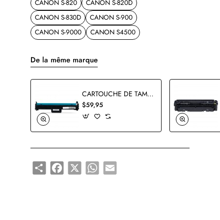
CANON S-820
CANON S-820D
CANON S-830D
CANON S-900
CANON S-9000
CANON S4500
De la même marque
CARTOUCHE DE TAMBOUR CANON 049 2165C001AA COMPATIBLE
$59,95
Share
Facebook
X
WhatsApp
Email