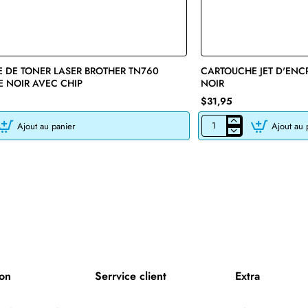
 DE TONER LASER BROTHER TN760
🔥 Bestseller
CARTOUCHE JET D'ENC
E NOIR AVEC CHIP
NOIR
$31,95
Ajout au panier
Ajout au 
CARTOUCHE
JET
D'ENCRE
HP45
51645A
RECYCLÉE
NOIR
ion
Serrvice client
Extra