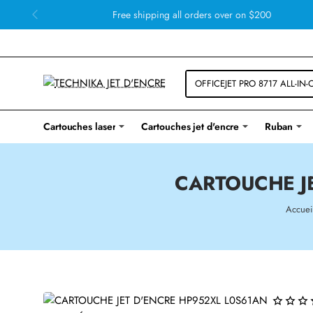
Free shipping all orders over on $200
Cartouches laser
Cartouches jet d'encre
Ruban
CARTOUCHE J
Accuei