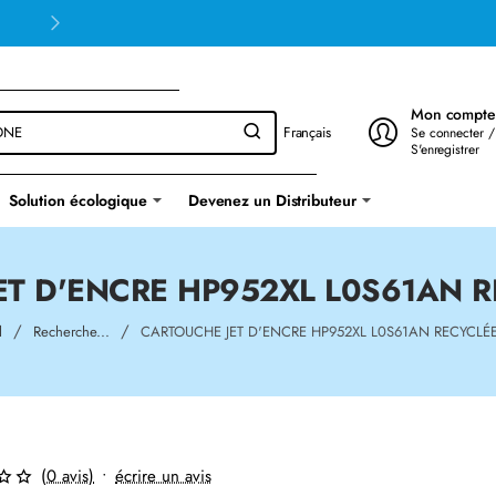
Mon compte
Français
Se connecter /
S'enregistrer
Solution écologique
Devenez un Distributeur
ET D'ENCRE HP952XL L0S61AN R
home
l
Recherche...
CARTOUCHE JET D'ENCRE HP952XL L0S61AN RECYCLÉ
(0 avis)
•
écrire un avis