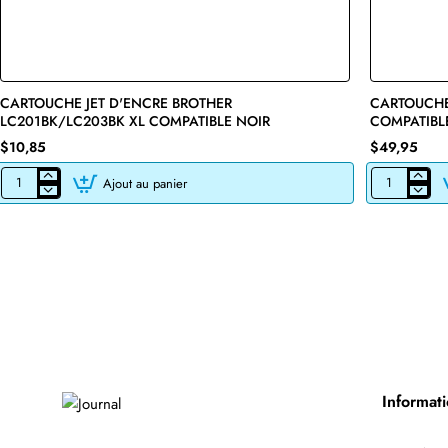
CARTOUCHE JET D'ENCRE BROTHER
🔥 Bestseller
CARTOUCHE
LC201BK/LC203BK XL COMPATIBLE NOIR
COMPATIBL
$10,85
$49,95
Ajout au panier
CARTOUCHE
CARTOUCHE
JET
DE
D'ENCRE
TONER
BROTHER
LASER
LC201BK/LC203BK
BROTHER
XL
TN760
COMPATIBLE
COMPATIBLE
NOIR
NOIR
AVEC
CHIP
Informat