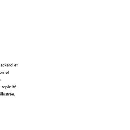
ackard et
on et
s
 rapidité.
llustrée.