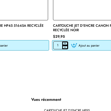
RE HP45 51645A RECYCLÉE
🔥 Bestseller
CARTOUCHE JET D'ENCRE CANON 
RECYCLÉE NOIR
$29,95
panier
Ajout au panier
CARTOUCHE
JET
D'ENCRE
CANON
PG-
245XL
RECYCLÉE
NOIR
Vues récemment
CARTOUCHE JET D'ENCRE HP952XL L0S61AN RECYCLÉE CYAN