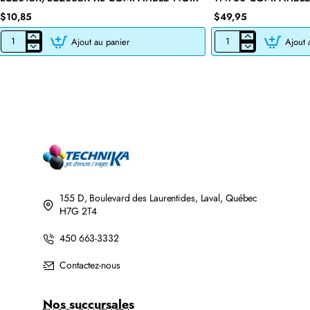
$10,85
$49,95
Ajout au panier
Ajout 
CARTOUCHE
CARTOUCHE
JET
DE
D'ENCRE
TONER
BROTHER
LASER
LC201BK/LC203BK
BROTHER
XL
TN760
COMPATIBLE
COMPATIBLE
NOIR
NOIR
AVEC
CHIP
155 D, Boulevard des Laurentides, Laval, Québec
H7G 2T4
450 663-3332
Contactez-nous
Nos succursales