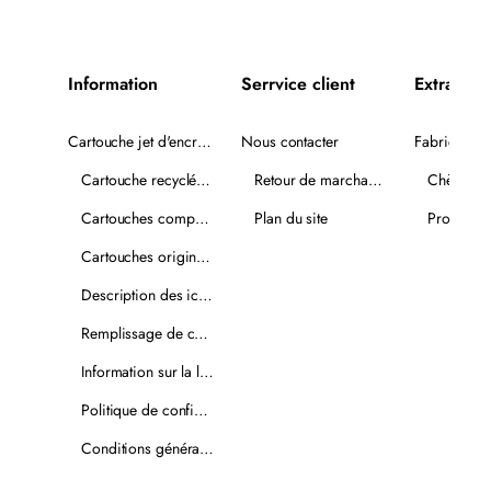
Information
Serrvice client
Extra
Cartouche jet d'encre recyclée
Nous contacter
Fabricants
Cartouche recyclée PLUS
Retour de marchandise
Chèques-
Cartouches compatibles
Plan du site
Promotio
Cartouches originales
Description des icônes
Remplissage de cartouches
Information sur la livraison
Politique de confidentialité
Conditions générales de vente