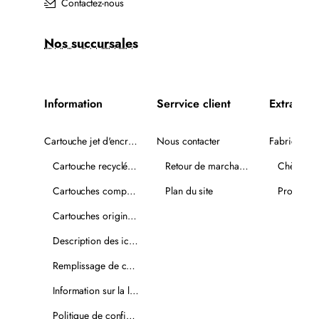
Contactez-nous
Nos succursales
Information
Serrvice client
Extra
Cartouche jet d'encre recyclée
Nous contacter
Fabricants
Cartouche recyclée PLUS
Retour de marchandise
Chèques-
Cartouches compatibles
Plan du site
Promotio
Cartouches originales
Description des icônes
Remplissage de cartouches
Information sur la livraison
Politique de confidentialité