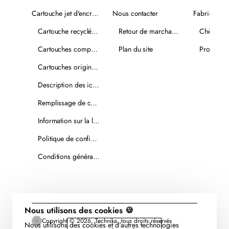
Cartouche jet d'encre recyclée
Nous contacter
Fabricants
Cartouche recyclée PLUS
Retour de marchandise
Chèques-
Cartouches compatibles
Plan du site
Promotio
Cartouches originales
Description des icônes
Remplissage de cartouches
Information sur la livraison
Politique de confidentialité
Conditions générales de vente
Nous utilisons des cookies 🍪
Copyright © 2026, Technika, tous droits réservés
Nous utilisons des cookies et d'autres technologies