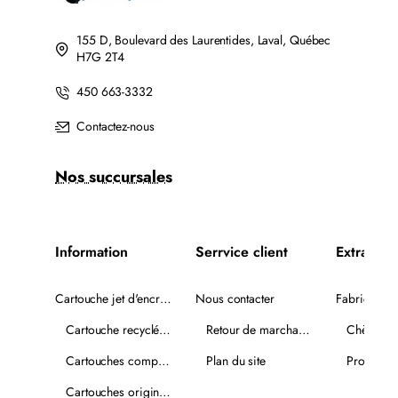
155 D, Boulevard des Laurentides, Laval, Québec
H7G 2T4
450 663-3332
Contactez-nous
Nos succursales
Information
Serrvice client
Extra
Cartouche jet d'encre recyclée
Nous contacter
Fabricants
Cartouche recyclée PLUS
Retour de marchandise
Chèques-
Cartouches compatibles
Plan du site
Promotio
Cartouches originales