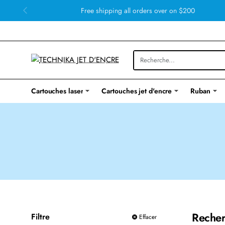
Free shipping all orders over on $200
Cartouches laser
Cartouches jet d'encre
Ruban
Recher
Filtre
Effacer