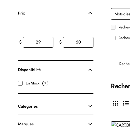
Prix
Recherc
Recherc
$
$
Reche
Disponibilité
En Stock
7
Recher
Categories
Marques