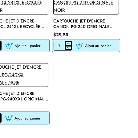
HE JET D'ENCRE
CARTOUCHE JET D'ENCRE
CL-241XL RECYCLÉE
CANON PG-240 ORIGINALE
R
NOIR
$29,95
Ajout au panier
Ajout au panier
CHE
CARTOUCHE
JET
D'ENCRE
CANON
PG-
240
E
ORIGINALE
NOIR
HE JET D'ENCRE
PG-240XXL ORIGINALE
Ajout au panier
CHE