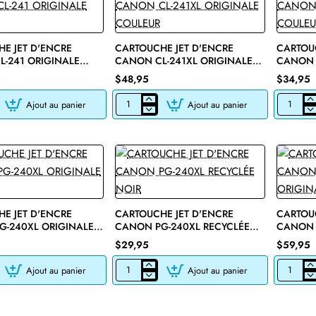
E JET D'ENCRE
CARTOUCHE JET D'ENCRE
CARTOUC
-241 ORIGINALE
CANON CL-241XL ORIGINALE
CANON 
COULEUR
COULEU
$48,95
$34,95
Ajout au panier
Ajout au panier
E
CARTOUCHE
CARTOU
JET
JET
D'ENCRE
D'ENCRE
CANON
CANON
CL-
CL-
241XL
241XL
ORIGINALE
RECYCLÉ
COULEUR
COULEUR
E JET D'ENCRE
CARTOUCHE JET D'ENCRE
CARTOUC
G-240XL ORIGINALE
CANON PG-240XL RECYCLÉE
CANON 
NOIR
NOIR
$29,95
$59,95
Ajout au panier
Ajout au panier
E
CARTOUCHE
CARTOU
JET
JET
D'ENCRE
D'ENCRE
CANON
CANON