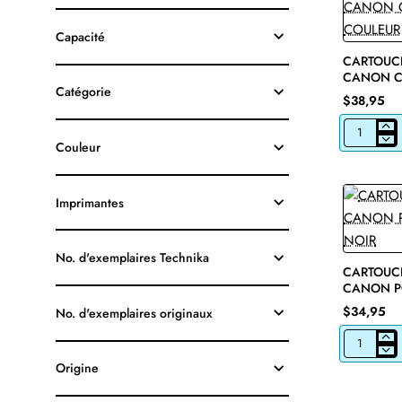
Capacité
CARTOUCH
CANON CL
Catégorie
COULEUR
$38,95
CARTOUCH
Couleur
JET
D'ENCRE
CANON
CL-
Imprimantes
241
ORIGINALE
COULEUR
No. d'exemplaires Technika
CARTOUCH
CANON P
NOIR
$34,95
No. d'exemplaires originaux
CARTOUCH
JET
Origine
D'ENCRE
CANON