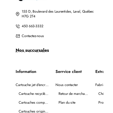
155 D, Boulevard des Laurentides, Laval, Québec
H7G 2T4
450 663-3332
Contactez-nous
Nos succursales
Information
Serrvice client
Extra
Cartouche jet d'encre recyclée
Nous contacter
Fabricants
Cartouche recyclée PLUS
Retour de marchandise
Chèques-
Cartouches compatibles
Plan du site
Promotio
Cartouches originales