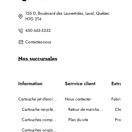
155 D, Boulevard des Laurentides, Laval, Québec
H7G 2T4
450 663-3332
Contactez-nous
Nos succursales
Information
Serrvice client
Extra
Cartouche jet d'encre recyclée
Nous contacter
Fabricants
Cartouche recyclée PLUS
Retour de marchandise
Chèques-
Cartouches compatibles
Plan du site
Promotio
Cartouches originales