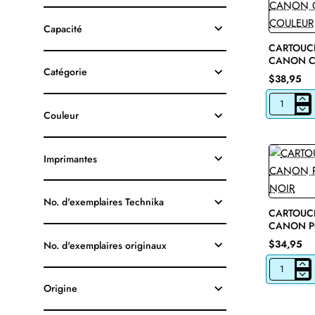
Capacité
CARTOUCH
CANON CL
Catégorie
COULEUR
$38,95
CARTOUCH
Couleur
JET
D'ENCRE
CANON
CL-
Imprimantes
241
ORIGINALE
COULEUR
No. d'exemplaires Technika
CARTOUCH
CANON P
NOIR
$34,95
No. d'exemplaires originaux
CARTOUCH
JET
Origine
D'ENCRE
CANON