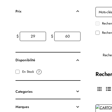
Prix
Recherc
Recherc
$
$
Reche
Disponibilité
En Stock
7
Recher
Categories
Marques