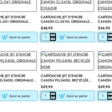
E JET D'ENCRE
CARTOUCHE JET D'ENCRE
CARTOUC
-241 ORIGINALE
CANON CL-241XL ORIGINALE
CANON 
COULEUR
COULEU
$48,95
$34,95
Ajout au panier
Ajout au panier
E
CARTOUCHE
CARTOU
JET
JET
D'ENCRE
D'ENCRE
CANON
CANON
CL-
CL-
241XL
241XL
ORIGINALE
RECYCLÉ
COULEUR
COULEUR
E JET D'ENCRE
CARTOUCHE JET D'ENCRE
CARTOUC
G-240XL ORIGINALE
CANON PG-240XL RECYCLÉE
CANON 
NOIR
NOIR
$29,95
$59,95
Ajout au panier
Ajout au panier
E
CARTOUCHE
CARTOU
JET
JET
D'ENCRE
D'ENCRE
CANON
CANON