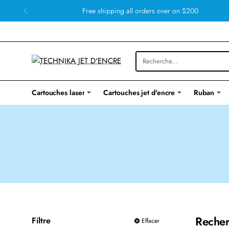
Free shipping all orders over on $200
Cartouches laser
Cartouches jet d'encre
Ruban
Recher
Filtre
Effacer