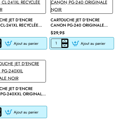
HE JET D'ENCRE
CARTOUCHE JET D'ENCRE
CL-241XL RECYCLÉE
CANON PG-240 ORIGINALE
R
NOIR
$29,95
Ajout au panier
Ajout au panier
CHE
CARTOUCHE
JET
D'ENCRE
CANON
PG-
240
E
ORIGINALE
NOIR
HE JET D'ENCRE
PG-240XXL ORIGINALE
Ajout au panier
CHE